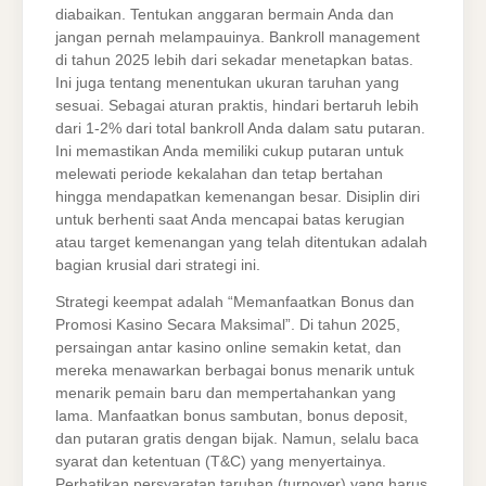
diabaikan. Tentukan anggaran bermain Anda dan
jangan pernah melampauinya. Bankroll management
di tahun 2025 lebih dari sekadar menetapkan batas.
Ini juga tentang menentukan ukuran taruhan yang
sesuai. Sebagai aturan praktis, hindari bertaruh lebih
dari 1-2% dari total bankroll Anda dalam satu putaran.
Ini memastikan Anda memiliki cukup putaran untuk
melewati periode kekalahan dan tetap bertahan
hingga mendapatkan kemenangan besar. Disiplin diri
untuk berhenti saat Anda mencapai batas kerugian
atau target kemenangan yang telah ditentukan adalah
bagian krusial dari strategi ini.
Strategi keempat adalah “Memanfaatkan Bonus dan
Promosi Kasino Secara Maksimal”. Di tahun 2025,
persaingan antar kasino online semakin ketat, dan
mereka menawarkan berbagai bonus menarik untuk
menarik pemain baru dan mempertahankan yang
lama. Manfaatkan bonus sambutan, bonus deposit,
dan putaran gratis dengan bijak. Namun, selalu baca
syarat dan ketentuan (T&C) yang menyertainya.
Perhatikan persyaratan taruhan (turnover) yang harus