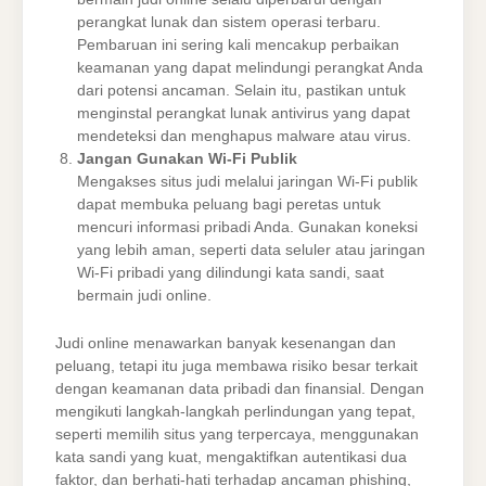
perangkat lunak dan sistem operasi terbaru.
Pembaruan ini sering kali mencakup perbaikan
keamanan yang dapat melindungi perangkat Anda
dari potensi ancaman. Selain itu, pastikan untuk
menginstal perangkat lunak antivirus yang dapat
mendeteksi dan menghapus malware atau virus.
Jangan Gunakan Wi-Fi Publik
Mengakses situs judi melalui jaringan Wi-Fi publik
dapat membuka peluang bagi peretas untuk
mencuri informasi pribadi Anda. Gunakan koneksi
yang lebih aman, seperti data seluler atau jaringan
Wi-Fi pribadi yang dilindungi kata sandi, saat
bermain judi online.
Judi online menawarkan banyak kesenangan dan
peluang, tetapi itu juga membawa risiko besar terkait
dengan keamanan data pribadi dan finansial. Dengan
mengikuti langkah-langkah perlindungan yang tepat,
seperti memilih situs yang terpercaya, menggunakan
kata sandi yang kuat, mengaktifkan autentikasi dua
faktor, dan berhati-hati terhadap ancaman phishing,