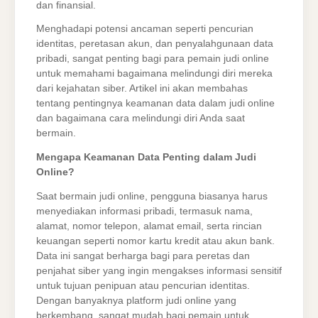
dan finansial.
Menghadapi potensi ancaman seperti pencurian
identitas, peretasan akun, dan penyalahgunaan data
pribadi, sangat penting bagi para pemain judi online
untuk memahami bagaimana melindungi diri mereka
dari kejahatan siber. Artikel ini akan membahas
tentang pentingnya keamanan data dalam judi online
dan bagaimana cara melindungi diri Anda saat
bermain.
Mengapa Keamanan Data Penting dalam Judi
Online?
Saat bermain judi online, pengguna biasanya harus
menyediakan informasi pribadi, termasuk nama,
alamat, nomor telepon, alamat email, serta rincian
keuangan seperti nomor kartu kredit atau akun bank.
Data ini sangat berharga bagi para peretas dan
penjahat siber yang ingin mengakses informasi sensitif
untuk tujuan penipuan atau pencurian identitas.
Dengan banyaknya platform judi online yang
berkembang, sangat mudah bagi pemain untuk