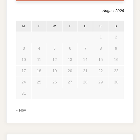
August 2026
M
T
W
T
F
S
S
1
2
3
4
5
6
7
8
9
10
11
12
13
14
15
16
17
18
19
20
21
22
23
24
25
26
27
28
29
30
31
« Nov