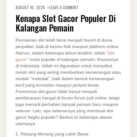
ON
KENAPA
AUGUST 10, 2025
LEAVE A COMMENT
SLOT
GACOR
Kenapa Slot Gacor Populer Di
POPULER
DI
Kalangan Pemain
KALANGAN
PEMAIN
Permainan slot telah lama menjadi favorit di dunia
perjudian, baik di kasino fisik maupun platform online.
Namun, dalam beberapa tahun terakhir, istilah “
slot
gacor
” mulai populer di kalangan pemain, khususnya
di Indonesia. Istilah ini digunakan untuk menyebut
mesin slot yang sering memberikan kemenangan atau
mudah “meledak”, baik dalam bentuk kemenangan
kecil yang konsisten maupun jackpot besar.
Fenomena slot gacor tidak hanya menjadi
pembicaraan hangat di forum-forum judi online, tetapi
juga menarik perhatian banyak pemain baru maupun
veteran. Lalu, apa sebenarnya yang membuat slot
gacor begitu populer? Berikut ini beberapa alasan
utamanya.
1. Peluang Menang yang Lebih Besar