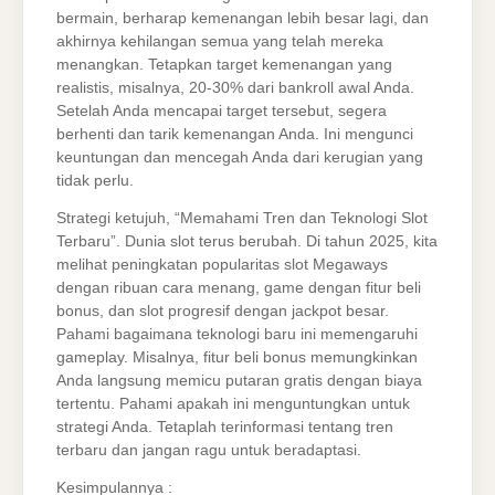
bermain, berharap kemenangan lebih besar lagi, dan
akhirnya kehilangan semua yang telah mereka
menangkan. Tetapkan target kemenangan yang
realistis, misalnya, 20-30% dari bankroll awal Anda.
Setelah Anda mencapai target tersebut, segera
berhenti dan tarik kemenangan Anda. Ini mengunci
keuntungan dan mencegah Anda dari kerugian yang
tidak perlu.
Strategi ketujuh, “Memahami Tren dan Teknologi Slot
Terbaru”. Dunia slot terus berubah. Di tahun 2025, kita
melihat peningkatan popularitas slot Megaways
dengan ribuan cara menang, game dengan fitur beli
bonus, dan slot progresif dengan jackpot besar.
Pahami bagaimana teknologi baru ini memengaruhi
gameplay. Misalnya, fitur beli bonus memungkinkan
Anda langsung memicu putaran gratis dengan biaya
tertentu. Pahami apakah ini menguntungkan untuk
strategi Anda. Tetaplah terinformasi tentang tren
terbaru dan jangan ragu untuk beradaptasi.
Kesimpulannya :