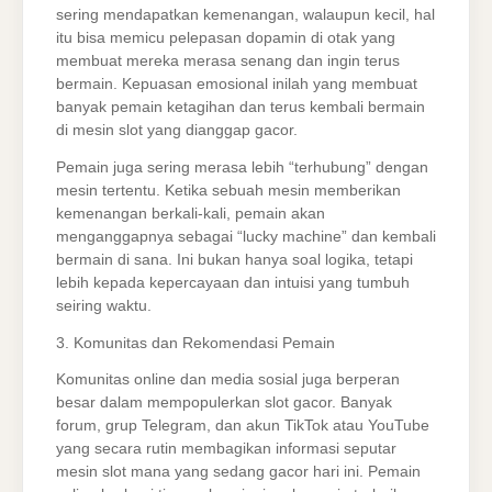
sering mendapatkan kemenangan, walaupun kecil, hal
itu bisa memicu pelepasan dopamin di otak yang
membuat mereka merasa senang dan ingin terus
bermain. Kepuasan emosional inilah yang membuat
banyak pemain ketagihan dan terus kembali bermain
di mesin slot yang dianggap gacor.
Pemain juga sering merasa lebih “terhubung” dengan
mesin tertentu. Ketika sebuah mesin memberikan
kemenangan berkali-kali, pemain akan
menganggapnya sebagai “lucky machine” dan kembali
bermain di sana. Ini bukan hanya soal logika, tetapi
lebih kepada kepercayaan dan intuisi yang tumbuh
seiring waktu.
3. Komunitas dan Rekomendasi Pemain
Komunitas online dan media sosial juga berperan
besar dalam mempopulerkan slot gacor. Banyak
forum, grup Telegram, dan akun TikTok atau YouTube
yang secara rutin membagikan informasi seputar
mesin slot mana yang sedang gacor hari ini. Pemain