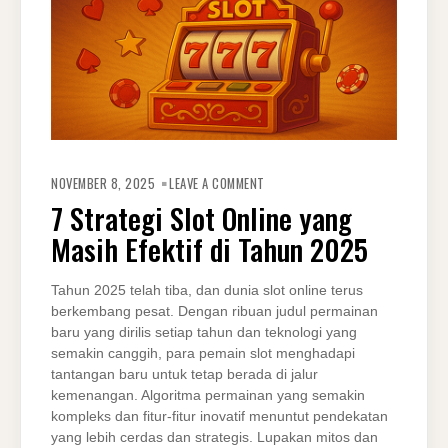
ON
7
NOVEMBER 8, 2025
LEAVE A COMMENT
STRATEGI
SLOT
7 Strategi Slot Online yang
ONLINE
YANG
Masih Efektif di Tahun 2025
MASIH
EFEKTIF
DI
TAHUN
2025
Tahun 2025 telah tiba, dan dunia slot online terus
berkembang pesat. Dengan ribuan judul permainan
baru yang dirilis setiap tahun dan teknologi yang
semakin canggih, para pemain slot menghadapi
tantangan baru untuk tetap berada di jalur
kemenangan. Algoritma permainan yang semakin
kompleks dan fitur-fitur inovatif menuntut pendekatan
yang lebih cerdas dan strategis. Lupakan mitos dan