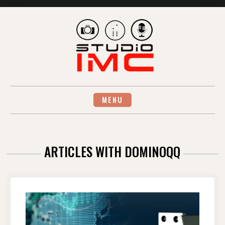
Skip
to
content
MENU
ARTICLES WITH DOMINOQQ