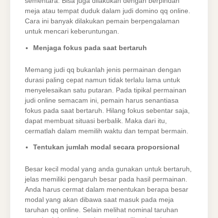
sementara. Bisa juga dilakukan dengan berpindah
meja atau tempat duduk dalam judi domino qq online.
Cara ini banyak dilakukan pemain berpengalaman
untuk mencari keberuntungan.
Menjaga fokus pada saat bertaruh
Memang judi qq bukanlah jenis permainan dengan
durasi paling cepat namun tidak terlalu lama untuk
menyelesaikan satu putaran. Pada tipikal permainan
judi online semacam ini, pemain harus senantiasa
fokus pada saat bertaruh. Hilang fokus sebentar saja,
dapat membuat situasi berbalik. Maka dari itu,
cermatlah dalam memilih waktu dan tempat bermain.
Tentukan jumlah modal secara proporsional
Besar kecil modal yang anda gunakan untuk bertaruh,
jelas memiliki pengaruh besar pada hasil permainan.
Anda harus cermat dalam menentukan berapa besar
modal yang akan dibawa saat masuk pada meja
taruhan qq online. Selain melihat nominal taruhan