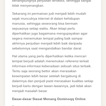
berlangsungnya perjudian tersebut, sehingga sangat
tidak menyenangkan.
Sekarang ini permainan judi menjadi lebih mudah
sejak munculnya internet di dalam kehidupan
manusia, sehingga seseorang bisa bermain
sepuasnya setiap waktu. Akan tetapi perlu
diperhatikan juga bagaimana mengupayakan agar
segera menemukan tempat paling baik sampai
akhirnya perjudian menjadi lebih baik daripada
sebelumnya saat mengandalkan bandar darat.
Hal utama yang perlu diperhatikan ketika mencari
tempat berjudi adalah menemukan referensi terkait
informasi-informasi keberadaan sebuah situs terbaik.
Tentu saja seorang bettor akan merasakan
kesempatan lebih besar setelah bergabung di
dalamnya dan penjudi pasti merasakan kualitas setiap
berjudi kartu dengan lawan-lawannya, jadi tidak akan
menjadi masalah besar.
Dasar-dasar Siasat Menang Dominoqq Online