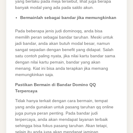
yang berlaku pada meja tersebut, lihat juga berapa
banyak modal yang ada pada saldo akun.
Bermainlah sebagai bandar jika memungkinkan
Pada beberapa jenis judi dominoqq, anda bisa
memilih peran sebagai bandar taruhan. Meski untuk
jadi bandar, anda akan butuh modal besar, namun
sangat sepadan dengan benefit yang didapat. Salah
satu contoh paling nyata, jika nilai kartu bandar sama
dengan nilai kartu pemain, bandar yang akan
menang. Kiat ini bisa anda terapkan jika memang
memungkinkan saja.
Pastikan Bermain di Bandar Domino QQ
Terpercaya
Tidak hanya terkait dengan cara bermain, tempat
yang anda gunakan untuk pasang taruhan qq online
juga punya peran penting. Pada bandar judi
terpercaya, anda akan mendapat layanan terbaik
sehingga bisa fokus pasang taruhan. Akan tetapi,
selain itu anda juga akan mendapat jaminan