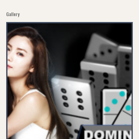
Gallery