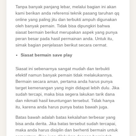
Tanpa banyak panjang lebar, melalui bagian ini akan
kami berikan anda referensi teknik pasang taruhan qq
online yang paling jitu dan terbukti ampuh digunakan
oleh banyak pemain. Tidak bisa dipungkiri bahwa
siasat bermain berikut merupakan aspek yang punya
peran besar pada hasil permainan anda. Untuk itu,
simak bagian penjelasan berikut secara cermat.
Siasat bermain save play
Siasat ini sebenarnya sangat mudah dan terbukti
efektif namun banyak pemain tidak melakukannya.
Bermain secara aman, pertama anda harus punya
target kemenangan yang ingin didapat lebih dulu. Jika
sudah tercapi, maka bisa segera lakukan tarik dana
dan nikmati hasil keuntungan tersebut. Tidak hanya
itu, karena anda harus punya batas bawah juga.
Batas bawah adalah batas kekalahan terbesar yang
bisa anda derita. Jika batas tersebut sudah tercapai,
maka anda harus disiplin dan berhenti bermain untuk