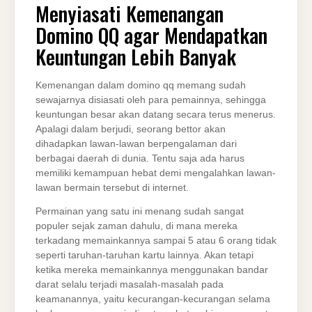
DOMINO
Menyiasati Kemenangan
QQ
AGAR
Domino QQ agar Mendapatkan
MENDAPATKAN
KEUNTUNGAN
LEBIH
Keuntungan Lebih Banyak
BANYAK
Kemenangan dalam domino qq memang sudah
sewajarnya disiasati oleh para pemainnya, sehingga
keuntungan besar akan datang secara terus menerus.
Apalagi dalam berjudi, seorang bettor akan
dihadapkan lawan-lawan berpengalaman dari
berbagai daerah di dunia. Tentu saja ada harus
memiliki kemampuan hebat demi mengalahkan lawan-
lawan bermain tersebut di internet.
Permainan yang satu ini menang sudah sangat
populer sejak zaman dahulu, di mana mereka
terkadang memainkannya sampai 5 atau 6 orang tidak
seperti taruhan-taruhan kartu lainnya. Akan tetapi
ketika mereka memainkannya menggunakan bandar
darat selalu terjadi masalah-masalah pada
keamanannya, yaitu kecurangan-kecurangan selama