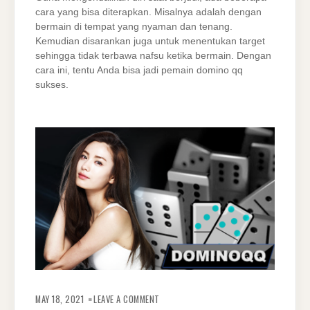
cara yang bisa diterapkan. Misalnya adalah dengan
bermain di tempat yang nyaman dan tenang.
Kemudian disarankan juga untuk menentukan target
sehingga tidak terbawa nafsu ketika bermain. Dengan
cara ini, tentu Anda bisa jadi pemain domino qq
sukses.
ON
MENYIASATI
MAY 18, 2021
LEAVE A COMMENT
KEMENANGAN