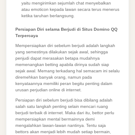
yaitu mengirimkan sejumlah chat menyebalkan
atau emoticon kepada lawan secara terus menerus
ketika taruhan berlangsung.
Persiapan Diri selama Berjudi di Situs Domino QQ
Terpercaya
Mempersiapkan diri sebelum berjudi adalah langkah
yang semestinya dilakukan sejak awal, sehingga
penjudi dapat merasakan betapa mudahnya
memenangkan betting apabila dirinya sudah siap
sejak awal. Memang terkadang hal semacam ini selalu
diremehkan banyak orang, namun pada
kenyataannya memiliki peran begitu penting dalam
urusan perjudian online di internet.
Persiapan diri sebelum berjudi bisa dibilang adalah
salah satu langkah penting selain mencari ruang
berjudi terbaik di internet. Maka dari itu, bettor perlu
mempersiapkan mental bermainnya demi
mengalahkan lawan-lawan nantinya. Tentu saja
bettors akan menjadi lebih mudah setiap bermain,