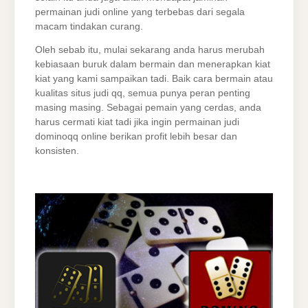
permainan judi online yang terbebas dari segala
macam tindakan curang.
Oleh sebab itu, mulai sekarang anda harus merubah
kebiasaan buruk dalam bermain dan menerapkan kiat
kiat yang kami sampaikan tadi. Baik cara bermain atau
kualitas situs judi qq, semua punya peran penting
masing masing. Sebagai pemain yang cerdas, anda
harus cermati kiat tadi jika ingin permainan judi
dominoqq online berikan profit lebih besar dan
konsisten.