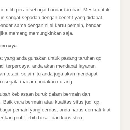
memilih peran sebagai bandar taruhan. Meski untuk
un sangat sepadan dengan benefit yang didapat.
u bandar sama dengan nilai kartu pemain, bandar
n jika memang memungkinkan saja.
percaya
pat yang anda gunakan untuk pasang taruhan qq
judi terpercaya, anda akan mendapat layanan
an tetapi, selain itu anda juga akan mendapat
ari segala macam tindakan curang.
rubah kebiasaan buruk dalam bermain dan
Baik cara bermain atau kualitas situs judi qq,
agai pemain yang cerdas, anda harus cermati kiat
erikan profit lebih besar dan konsisten.