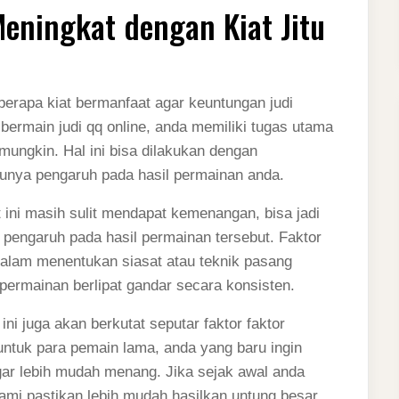
eningkat dengan Kiat Jitu
berapa kiat bermanfaat agar keuntungan judi
bermain judi qq online, anda memiliki tugas utama
ungkin. Hal ini bisa dilakukan dengan
unya pengaruh pada hasil permainan anda.
 ini masih sulit mendapat kemenangan, bisa jadi
 pengaruh pada hasil permainan tersebut. Faktor
dalam menentukan siasat atau teknik pasang
 permainan berlipat gandar secara konsisten.
ini juga akan berkutat seputar faktor faktor
untuk para pemain lama, anda yang baru ingin
agar lebih mudah menang. Jika sejak awal anda
mi pastikan lebih mudah hasilkan untung besar.