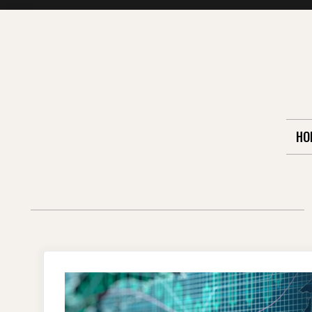
Skip
to
content
HO