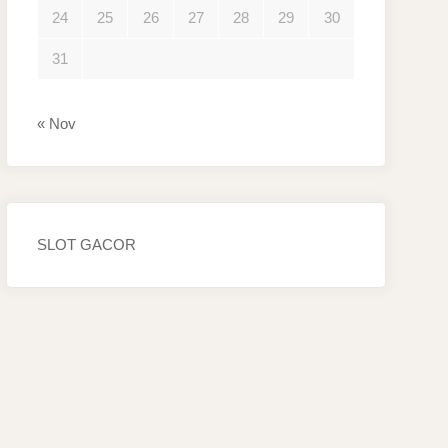
24
25
26
27
28
29
30
31
« Nov
SLOT GACOR