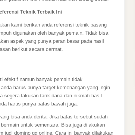
erensi Teknik Terbaik Ini
 akan kami berikan anda referensi teknik pasang
i ampuh digunakan oleh banyak pemain. Tidak bisa
akan aspek yang punya peran besar pada hasil
lasan berikut secara cermat.
ti efektif namun banyak pemain tidak
anda harus punya target kemenangan yang ingin
sa segera lakukan tarik dana dan nikmati hasil
anda harus punya batas bawah juga.
ang bisa anda derita. Jika batas tersebut sudah
i bermain untuk sementara. Bisa juga dilakukan
 judi domino qq online. Cara ini banyak dilakukan