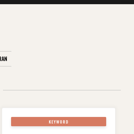
RAN
KEYWORD