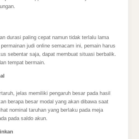
ungan.
n durasi paling cepat namun tidak terlalu lama
l permainan judi online semacam ini, pemain harus
kus sebentar saja, dapat membuat situasi berbalik.
dan tempat bermain.
al
taruh, jelas memiliki pengaruh besar pada hasil
an berapa besar modal yang akan dibawa saat
ihat nominal taruhan yang berlaku pada meja
ada pada saldo akun.
inkan