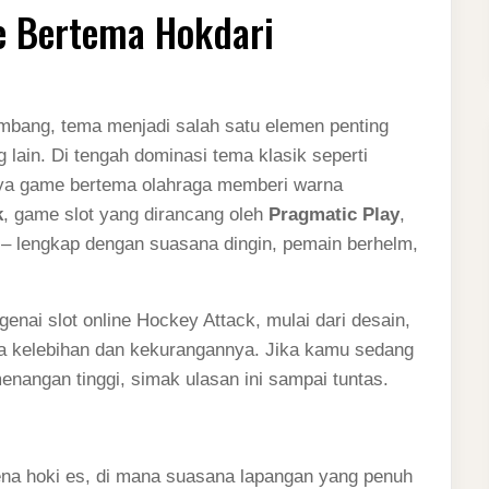
e Bertema Hokdari
embang, tema menjadi salah satu elemen penting
ain. Di tengah dominasi tema klasik seperti
rnya game bertema olahraga memberi warna
k
, game slot yang dirancang oleh
Pragmatic Play
,
s – lengkap dengan suasana dingin, pemain berhelm,
nai slot online Hockey Attack, mulai dari desain,
gga kelebihan dan kekurangannya. Jika kamu sedang
enangan tinggi, simak ulasan ini sampai tuntas.
a hoki es, di mana suasana lapangan yang penuh