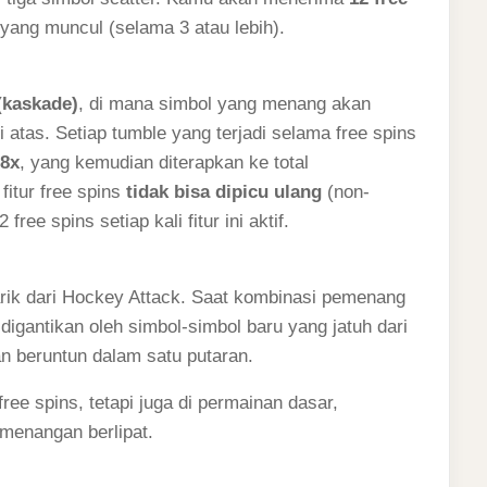
 yang muncul (selama 3 atau lebih).
(kaskade)
, di mana simbol yang menang akan
 atas. Setiap tumble yang terjadi selama free spins
 8x
, yang kemudian diterapkan ke total
fitur free spins
tidak bisa dipicu ulang
(non-
ree spins setiap kali fitur ini aktif.
narik dari Hockey Attack. Saat kombinasi pemenang
digantikan oleh simbol-simbol baru yang jatuh dari
 beruntun dalam satu putaran.
free spins, tetapi juga di permainan dasar,
menangan berlipat.