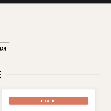
RAN
E
KEYWORD