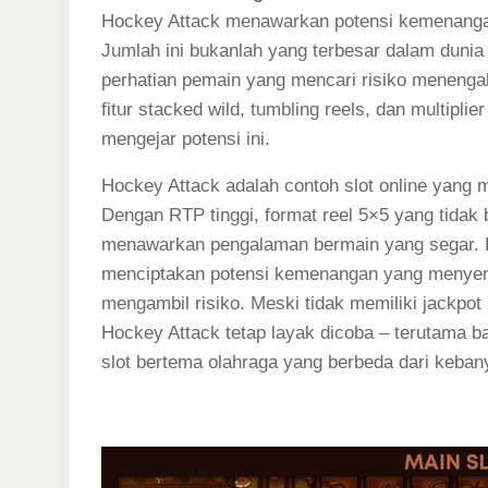
Hockey Attack menawarkan potensi kemenangan 
Jumlah ini bukanlah yang terbesar dalam dunia s
perhatian pemain yang mencari risiko menenga
fitur stacked wild, tumbling reels, dan multipli
mengejar potensi ini.
Hockey Attack adalah contoh slot online yang m
Dengan RTP tinggi, format reel 5×5 yang tidak b
menawarkan pengalaman bermain yang segar. Fit
menciptakan potensi kemenangan yang menyen
mengambil risiko. Meski tidak memiliki jackpot p
Hockey Attack tetap layak dicoba – terutama 
slot bertema olahraga yang berbeda dari keban