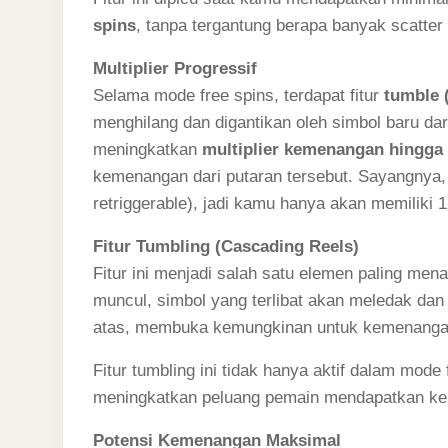
spins
, tanpa tergantung berapa banyak scatter
Multiplier Progressif
Selama mode free spins, terdapat fitur
tumble 
menghilang dan digantikan oleh simbol baru dari
meningkatkan
multiplier kemenangan hingga
kemenangan dari putaran tersebut. Sayangnya, 
retriggerable), jadi kamu hanya akan memiliki 12 f
Fitur Tumbling (Cascading Reels)
Fitur ini menjadi salah satu elemen paling me
muncul, simbol yang terlibat akan meledak dan 
atas, membuka kemungkinan untuk kemenangan
Fitur tumbling ini tidak hanya aktif dalam mode 
meningkatkan peluang pemain mendapatkan ke
Potensi Kemenangan Maksimal