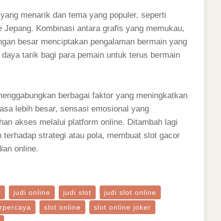
 yang menarik dan tema yang populer, seperti
e Jepang. Kombinasi antara grafis yang memukau,
angan besar menciptakan pengalaman bermain yang
daya tarik bagi para pemain untuk terus bermain
 menggabungkan berbagai faktor yang meningkatkan
asa lebih besar, sensasi emosional yang
 akses melalui platform online. Ditambah lagi
terhadap strategi atau pola, membuat slot gacor
ian online.
a
judi online
judi slot
judi slot online
erpercaya
slot online
slot online joker