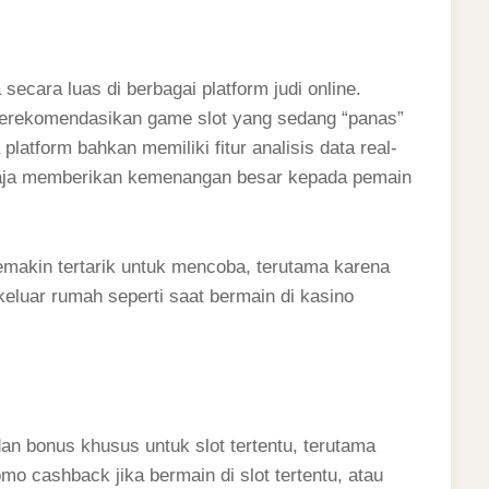
secara luas di berbagai platform judi online.
merekomendasikan game slot yang sedang “panas”
atform bahkan memiliki fitur analisis data real-
saja memberikan kemenangan besar kepada pemain
makin tertarik untuk mencoba, terutama karena
eluar rumah seperti saat bermain di kasino
an bonus khusus untuk slot tertentu, terutama
o cashback jika bermain di slot tertentu, atau