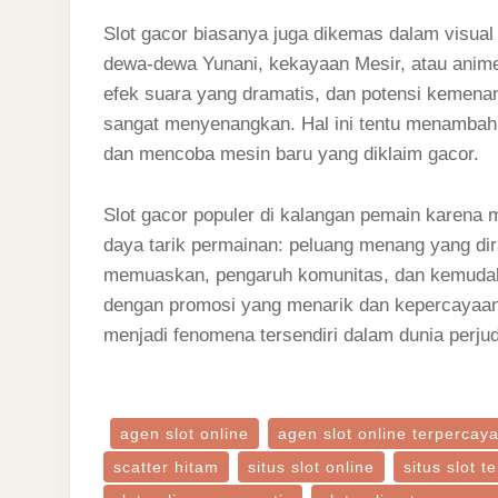
Slot gacor biasanya juga dikemas dalam visual
dewa-dewa Yunani, kekayaan Mesir, atau anim
efek suara yang dramatis, dan potensi kemen
sangat menyenangkan. Hal ini tentu menambah 
dan mencoba mesin baru yang diklaim gacor.
Slot gacor populer di kalangan pemain karena
daya tarik permainan: peluang menang yang dir
memuaskan, pengaruh komunitas, dan kemudahan
dengan promosi yang menarik dan kepercayaan 
menjadi fenomena tersendiri dalam dunia perjud
agen slot online
agen slot online terpercay
scatter hitam
situs slot online
situs slot t