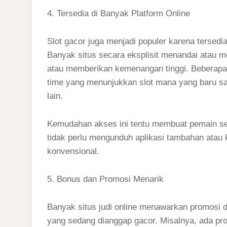
4. Tersedia di Banyak Platform Online
Slot gacor juga menjadi populer karena tersedia 
Banyak situs secara eksplisit menandai atau 
atau memberikan kemenangan tinggi. Beberapa pl
time yang menunjukkan slot mana yang baru 
lain.
Kemudahan akses ini tentu membuat pemain se
tidak perlu mengunduh aplikasi tambahan atau k
konvensional.
5. Bonus dan Promosi Menarik
Banyak situs judi online menawarkan promosi d
yang sedang dianggap gacor. Misalnya, ada prom