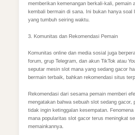
memberikan kemenangan berkali-kali, pemain 
kembali bermain di sana. Ini bukan hanya soal l
yang tumbuh seiring waktu.
3. Komunitas dan Rekomendasi Pemain
Komunitas online dan media sosial juga berpe
forum, grup Telegram, dan akun TikTok atau Y
seputar mesin slot mana yang sedang gacor hari 
bermain terbaik, bahkan rekomendasi situs ter
Rekomendasi dari sesama pemain memberi efek
mengatakan bahwa sebuah slot sedang gacor, 
tidak ingin ketinggalan kesempatan. Fenomena 
mana popularitas slot gacor terus meningkat 
memainkannya.