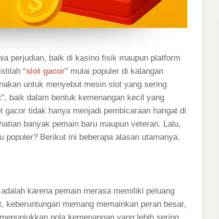
ia perjudian, baik di kasino fisik maupun platform
stilah “
slot gacor
” mulai populer di kalangan
gunakan untuk menyebut mesin slot yang sering
, baik dalam bentuk kemenangan kecil yang
t gacor tidak hanya menjadi pembicaraan hangat di
erhatian banyak pemain baru maupun veteran. Lalu,
 populer? Berikut ini beberapa alasan utamanya.
r adalah karena pemain merasa memiliki peluang
lot, keberuntungan memang memainkan peran besar,
 menunjukkan pola kemenangan yang lebih sering