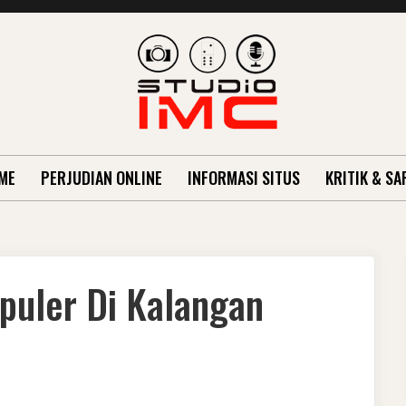
ME
PERJUDIAN ONLINE
INFORMASI SITUS
KRITIK & SA
puler Di Kalangan
PA