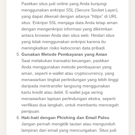
Pastikan situs judi online yang Anda kunjungi
menggunakan enkripsi SSL (Secure Socket Layer),
yang dapat dikenali dengan adanya “https” di URL
situs. Enkripsi SSL menjaga data Anda tetap aman
dengan mengenkripsi informasi yang dikirimkan
antara browser Anda dan situs web. Hindari situs
yang tidak menggunakan enkripsi karena itu
meningkatkan risiko kebocoran data pribadi.
Gunakan Metode Pembayaran yang Aman
Saat melakukan transaksi keuangan, pastikan
Anda menggunakan metode pembayaran yang
aman, seperti e-wallet atau cryptocurrency, yang
menawarkan tingkat perlindungan yang lebih tinggi
daripada mentransfer langsung menggunakan
kartu kredit atau debit. E-wallet juga sering
menawarkan lapisan perlindungan ekstra, seperti
verifikasi dua langkah, untuk membantu mencegah
penipuan.
Hati-hati dengan Phishing dan Email Palsu
Jangan pernah mengklik tautan atau mengunduh
lampiran dari email yang mencurigakan. Situs judi