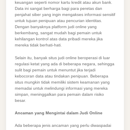
keuangan seperti nomor kartu kredit atau akun bank.
Data ini sangat berharga bagi para peretas dan
penjahat siber yang ingin mengakses informasi sensitif
untuk tujuan penipuan atau pencurian identitas.
Dengan banyaknya platform judi online yang
berkembang, sangat mudah bagi pemain untuk
kehilangan kontrol atas data pribadi mereka jika
mereka tidak berhati-hati.
Selain itu, banyak situs judi online beroperasi di luar
regulasi ketat yang ada di beberapa negara, sehingga
sulit bagi pemain untuk menuntut jika terjadi
kebocoran data atau tindakan penipuan. Beberapa
situs mungkin tidak memiliki sistem keamanan yang
memadai untuk melindungi informasi yang mereka
simpan, meninggalkan para pemain dalam risiko
besar.
Ancaman yang Mengintai dalam Judi Online
Ada beberapa jenis ancaman yang perlu diwaspadai