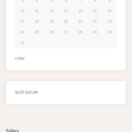
3
4
5
6
7
8
9
10
11
12
13
14
15
16
17
18
19
20
21
22
23
24
25
26
27
28
29
30
31
« Nov
SLOT GACOR
Gallery