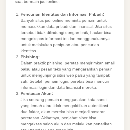
saat bermain judi online:
Pencurian Identitas dan Informasi Pribadi:
Banyak situs judi online meminta pemain untuk
memasukkan data pribadi dan finansial. Jika situs
tersebut tidak dilindungi dengan baik, hacker bisa
mengekspos informasi ini dan menggunakannya
untuk melakukan penipuan atau pencurian
identitas.
Phishing:
Dalam praktik phishing, peretas mengirimkan email
palsu atau pesan teks yang mengarahkan pemain
untuk mengunjungi situs web palsu yang tampak
sah. Setelah pemain login, peretas bisa mencuri
informasi login dan data finansial mereka.
Peretasan Akun:
Jika seorang pemain menggunakan kata sandi
yang lemah atau tidak mengaktifkan autentikasi
dua faktor, akun mereka bisa menjadi sasaran
peretasan. Akibatnya, penjahat siber bisa
mengakses saldo akun dan melakukan penarikan