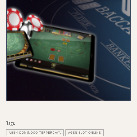
Tags
AGEN DOMINOQQ TERPERCAYA
AGEN SLOT ONLINE