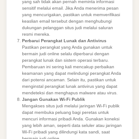
yang sah tidak akan pernah meminta informasi
sensitif melalui email. Jika Anda menerima pesan
yang mencurigakan, pastikan untuk memverifikasi
keaslian email tersebut dengan menghubungi
dukungan pelanggan situs judi melalui saluran
resmi mereka.
Perbarui Perangkat Lunak dan Antivirus
Pastikan perangkat yang Anda gunakan untuk
bermain judi online selalu diperbarui dengan
perangkat lunak dan sistem operasi terbaru.
Pembaruan ini sering kali mencakup perbaikan
keamanan yang dapat melindungi perangkat Anda
dari potensi ancaman. Selain itu, pastikan untuk
menginstal perangkat lunak antivirus yang dapat
mendeteksi dan menghapus malware atau virus.
Jangan Gunakan Wi-Fi Publik
Mengakses situs judi melalui jaringan Wi-Fi publik
dapat membuka peluang bagi peretas untuk
mencuri informasi pribadi Anda. Gunakan koneksi
yang lebih aman, seperti data seluler atau jaringan
Wi-Fi pribadi yang dilindungi kata sandi, saat
bermain judi online.