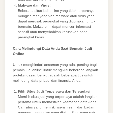
atau transfer uang tanpa izin.
Malware dan Virus:
Beberapa situs judi online yang tidak terpercaya
mungkin menyebarkan malware atau virus yang
dapat merusak perangkat yang digunakan untuk
bermain. Malware ini dapat mencuri informasi
sensitif atau menyebabkan kerusakan pada
perangkat keras.
Cara Melindungi Data Anda Saat Bermain Judi
Online
Untuk menghindari ancaman yang ada, penting bagi
pemain judi online untuk mengikuti beberapa langkah
proteksi dasar. Berikut adalah beberapa tips untuk
melindungi data pribadi dan finansial Anda:
Pilih Situs Judi Terpercaya dan Teregulasi
Memilih situs judi yang terpercaya adalah langkah
pertama untuk memastikan keamanan data Anda.
Cari situs yang memiliki lisensi resmi dari badan
pengawas perjudian yang diakui. Situs yang sah