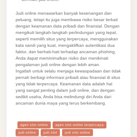
Judi online menawarkan banyak kesenangan dan
peluang, tetapi itu juga membawa risiko besar terkait
dengan keamanan data pribadi dan finansial. Dengan
mengikuti langkah-langkah perlindungan yang tepat,
seperti memilih situs yang terpercaya, menggunakan
kata sandi yang kuat, mengaktifkan autentikasi dua
faktor, dan berhati-hati terhadap ancaman phishing,
Anda dapat meminimalkan risiko dan menikmati
pengalaman judi online dengan lebih aman.
Ingatlah untuk selalu menjaga kewaspadaan dan tidak
pernah berbagi informasi pribadi atau finansial di situs
yang tidak terpercaya. Keamanan data adalah hal
yang sangat penting dalam judi online, dan dengan
sedikit usaha, Anda bisa melindungi diri Anda dari
ancaman dunia maya yang terus berkembang.
agen slot online
agen slot online terpercaya
judi online
judi slot
judi slot online