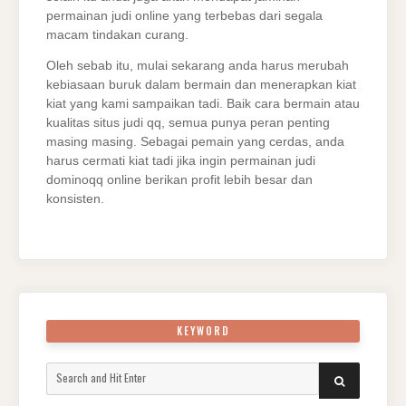
permainan judi online yang terbebas dari segala
macam tindakan curang.
Oleh sebab itu, mulai sekarang anda harus merubah
kebiasaan buruk dalam bermain dan menerapkan kiat
kiat yang kami sampaikan tadi. Baik cara bermain atau
kualitas situs judi qq, semua punya peran penting
masing masing. Sebagai pemain yang cerdas, anda
harus cermati kiat tadi jika ingin permainan judi
dominoqq online berikan profit lebih besar dan
konsisten.
KEYWORD
Search
SEARCH
for: