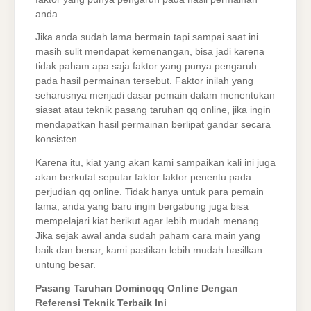
anda.
Jika anda sudah lama bermain tapi sampai saat ini
masih sulit mendapat kemenangan, bisa jadi karena
tidak paham apa saja faktor yang punya pengaruh
pada hasil permainan tersebut. Faktor inilah yang
seharusnya menjadi dasar pemain dalam menentukan
siasat atau teknik pasang taruhan qq online, jika ingin
mendapatkan hasil permainan berlipat gandar secara
konsisten.
Karena itu, kiat yang akan kami sampaikan kali ini juga
akan berkutat seputar faktor faktor penentu pada
perjudian qq online. Tidak hanya untuk para pemain
lama, anda yang baru ingin bergabung juga bisa
mempelajari kiat berikut agar lebih mudah menang.
Jika sejak awal anda sudah paham cara main yang
baik dan benar, kami pastikan lebih mudah hasilkan
untung besar.
Pasang Taruhan Dominoqq Online Dengan
Referensi Teknik Terbaik Ini