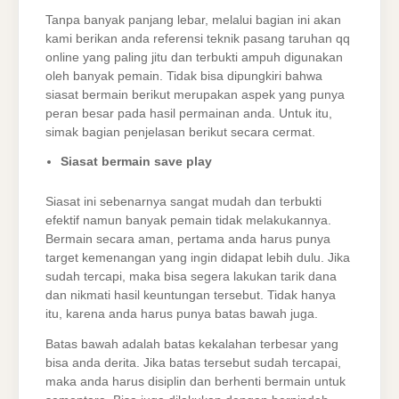
Tanpa banyak panjang lebar, melalui bagian ini akan
kami berikan anda referensi teknik pasang taruhan qq
online yang paling jitu dan terbukti ampuh digunakan
oleh banyak pemain. Tidak bisa dipungkiri bahwa
siasat bermain berikut merupakan aspek yang punya
peran besar pada hasil permainan anda. Untuk itu,
simak bagian penjelasan berikut secara cermat.
Siasat bermain save play
Siasat ini sebenarnya sangat mudah dan terbukti
efektif namun banyak pemain tidak melakukannya.
Bermain secara aman, pertama anda harus punya
target kemenangan yang ingin didapat lebih dulu. Jika
sudah tercapi, maka bisa segera lakukan tarik dana
dan nikmati hasil keuntungan tersebut. Tidak hanya
itu, karena anda harus punya batas bawah juga.
Batas bawah adalah batas kekalahan terbesar yang
bisa anda derita. Jika batas tersebut sudah tercapai,
maka anda harus disiplin dan berhenti bermain untuk