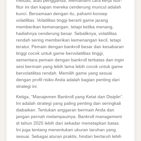
meluas, atau pengganda. Memahami cara kerja fitur-
fitur ini dan kapan mereka cenderung muncul adalah
kunci. Bersamaan dengan itu, pahami konsep
volatilitas. Volatilitas tinggi berarti game jarang
memberikan kemenangan, tetapi ketika menang,
hadiahnya cenderung besar. Sebaliknya, volatilitas
rendah sering memberikan kemenangan kecil, tetapi
teratur. Pemain dengan bankroll besar dan kesabaran
tinggi cocok untuk game bervolatilitas tinggi,
sementara pemain dengan bankroll terbatas dan ingin
sesi bermain yang lebih lama lebih cocok untuk game
bervolatilitas rendah. Memilih game yang sesuai
dengan profil risiko Anda adalah bagian penting dari
strategi ini.
Ketiga, “Manajemen Bankroll yang Ketat dan Disiplin”.
Ini adalah strategi yang paling penting dan seringkali
diabaikan. Tentukan anggaran bermain Anda dan
jangan pernah melampauinya. Bankroll management
di tahun 2025 lebih dari sekadar menetapkan batas.
Ini juga tentang menentukan ukuran taruhan yang
sesuai. Sebagai aturan praktis, hindari bertaruh lebih