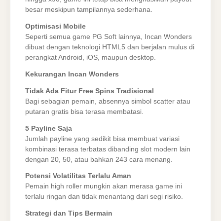
besar meskipun tampilannya sederhana.
Optimisasi Mobile
Seperti semua game PG Soft lainnya, Incan Wonders
dibuat dengan teknologi HTML5 dan berjalan mulus di
perangkat Android, iOS, maupun desktop.
Kekurangan Incan Wonders
Tidak Ada Fitur Free Spins Tradisional
Bagi sebagian pemain, absennya simbol scatter atau
putaran gratis bisa terasa membatasi.
5 Payline Saja
Jumlah payline yang sedikit bisa membuat variasi
kombinasi terasa terbatas dibanding slot modern lain
dengan 20, 50, atau bahkan 243 cara menang.
Potensi Volatilitas Terlalu Aman
Pemain high roller mungkin akan merasa game ini
terlalu ringan dan tidak menantang dari segi risiko.
Strategi dan Tips Bermain