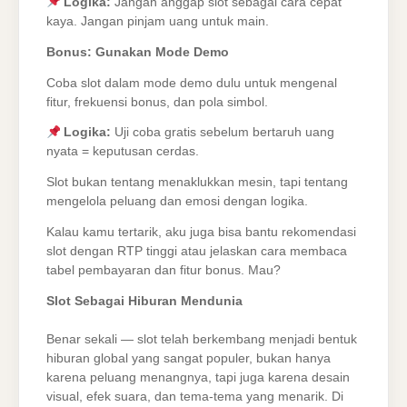
Logika:
Jangan anggap slot sebagai cara cepat
kaya. Jangan pinjam uang untuk main.
Bonus: Gunakan Mode Demo
Coba slot dalam mode demo dulu untuk mengenal
fitur, frekuensi bonus, dan pola simbol.
Logika:
Uji coba gratis sebelum bertaruh uang
nyata = keputusan cerdas.
Slot bukan tentang menaklukkan mesin, tapi tentang
mengelola peluang dan emosi dengan logika.
Kalau kamu tertarik, aku juga bisa bantu rekomendasi
slot dengan RTP tinggi atau jelaskan cara membaca
tabel pembayaran dan fitur bonus. Mau?
Slot Sebagai Hiburan Mendunia
Benar sekali — slot telah berkembang menjadi bentuk
hiburan global yang sangat populer, bukan hanya
karena peluang menangnya, tapi juga karena desain
visual, efek suara, dan tema-tema yang menarik. Di