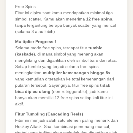
Free Spins
Fitur ini dipicu saat kamu mendapatkan minimal tiga
simbol scatter. Kamu akan menerima
12 free spins
,
tanpa tergantung berapa banyak scatter yang muncul
(selama 3 atau lebih).
Multiplier Progressif
Selama mode free spins, terdapat fitur
tumble
(kaskade)
, di mana simbol yang menang akan
menghilang dan digantikan oleh simbol baru dari atas.
Setiap tumble yang terjadi selama free spins
meningkatkan
multiplier kemenangan hingga 8x
,
yang kemudian diterapkan ke total kemenangan dari
putaran tersebut. Sayangnya, fitur free spins
tidak
bisa dipicu ulang
(non-retriggerable), jadi kamu
hanya akan memiliki 12 free spins setiap kali fitur ini
aktif.
Fitur Tumbling (Cascading Reels)
Fitur ini menjadi salah satu elemen paling menarik dari
Hockey Attack. Saat kombinasi pemenang muncul,
simbol yang terlibat akan meledak dan digantikan oleh