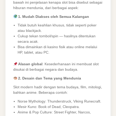
bawah ini penjelasan kenapa slot bisa disebut sebagai
hiburan mendunia, dari berbagai aspek:
1. Mudah Diakses oleh Semua Kalangan
Tidak butuh keahlian khusus, tidak seperti poker
atau blackjack.
Cukup tekan tombol/spin — hasilnya ditentukan
secara acak.
Bisa dimainkan di kasino fisik atau online melalui
HP, tablet, atau PC.
Alasan global
: Kesederhanaan ini membuat slot
disukai di berbagai negara dan budaya.
2. Desain dan Tema yang Mendunia
Slot modern hadir dengan tema budaya, film, mitologi,
bahkan anime. Beberapa contoh:
Norse Mythology: Thunderstruck, Viking Runecraft.
Mesir Kuno: Book of Dead, Cleopatra.
Anime & Pop Culture: Street Fighter, Narcos,