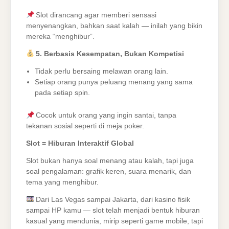
Slot dirancang agar memberi sensasi
menyenangkan, bahkan saat kalah — inilah yang bikin
mereka “menghibur”.
5. Berbasis Kesempatan, Bukan Kompetisi
Tidak perlu bersaing melawan orang lain.
Setiap orang punya peluang menang yang sama
pada setiap spin.
Cocok untuk orang yang ingin santai, tanpa
tekanan sosial seperti di meja poker.
Slot = Hiburan Interaktif Global
Slot bukan hanya soal menang atau kalah, tapi juga
soal pengalaman: grafik keren, suara menarik, dan
tema yang menghibur.
Dari Las Vegas sampai Jakarta, dari kasino fisik
sampai HP kamu — slot telah menjadi bentuk hiburan
kasual yang mendunia, mirip seperti game mobile, tapi