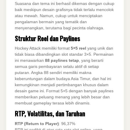
Suasana dan tema ini berhasil dikemas dengan cukup
baik meskipun desain grafisnya tidak terlalu mencolok
atau mewah. Namun, cukup untuk menciptakan
pengalaman bermain yang tematik dan
menyenangkan, terutama bagi pecinta olahraga.
Struktur Reel dan Paylines
Hockey Attack memiliki format
5×5 reel
yang unik dan
tidak biasa dibandingkan slot standar 3×5. Permainan
ini menawarkan
88 paylines tetap
, yang berarti
semua garis pembayaran selalu aktif di setiap
putaran. Angka 88 sendiri memiliki makna
keberuntungan dalam budaya Asia Timur, dan hal ini
kemungkinan menjadi pertimbangan khusus dalam
desain game ini. Format 5×5 dengan banyak paylines
memberikan peluang menang yang lebih besar dan
membuat gameplay terasa lebih dinamis.
RTP, Volatilitas, dan Taruhan
RTP (Return to Player)
: 96,37%
RTP ini sedikit di atas rata-rata slot online, yang