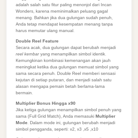
adalah salah satu fitur paling menonjol dari Incan
Wonders, karena meminimalkan peluang gagal
menang. Bahkan jika dua gulungan sudah penuh,
Anda tetap mendapat kesempatan menang tanpa
harus memutar ulang manual.
Double Reel Feature
Secara acak, dua gulungan dapat berubah menjadi
reel kembar
yang menampilkan simbol identik.
Kemungkinan kombinasi kemenangan akan jauh
meningkat ketika dua gulungan memuat simbol yang
sama secara penuh. Double Reel memberi sensasi
kejutan di setiap putaran, dan menjadi salah satu
alasan mengapa pemain betah berlama-lama
bermain.
Multiplier Bonus Hingga x90
Jika ketiga gulungan menampilkan simbol penuh yang
sama (Full Grid Match), Anda memasuki
Multiplier
Mode
. Dalam mode ini, gulungan berubah menjadi
simbol pengganda, seperti: x2, x3 ,x5 ,x10