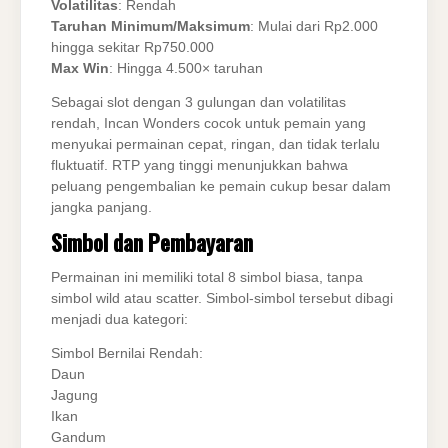
Volatilitas
: Rendah
Taruhan Minimum/Maksimum
: Mulai dari Rp2.000
hingga sekitar Rp750.000
Max Win
: Hingga 4.500× taruhan
Sebagai slot dengan 3 gulungan dan volatilitas
rendah, Incan Wonders cocok untuk pemain yang
menyukai permainan cepat, ringan, dan tidak terlalu
fluktuatif. RTP yang tinggi menunjukkan bahwa
peluang pengembalian ke pemain cukup besar dalam
jangka panjang.
Simbol dan Pembayaran
Permainan ini memiliki total 8 simbol biasa, tanpa
simbol wild atau scatter. Simbol-simbol tersebut dibagi
menjadi dua kategori:
Simbol Bernilai Rendah:
Daun
Jagung
Ikan
Gandum