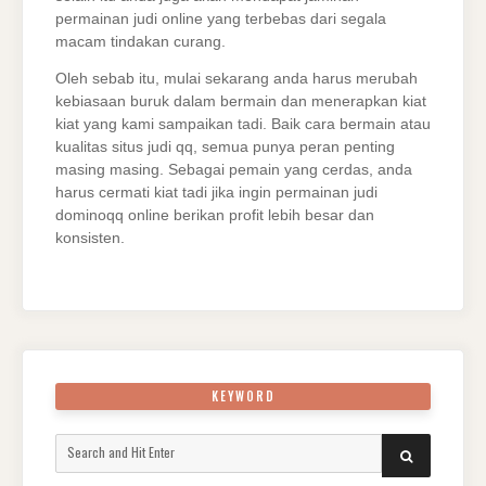
permainan judi online yang terbebas dari segala
macam tindakan curang.
Oleh sebab itu, mulai sekarang anda harus merubah
kebiasaan buruk dalam bermain dan menerapkan kiat
kiat yang kami sampaikan tadi. Baik cara bermain atau
kualitas situs judi qq, semua punya peran penting
masing masing. Sebagai pemain yang cerdas, anda
harus cermati kiat tadi jika ingin permainan judi
dominoqq online berikan profit lebih besar dan
konsisten.
KEYWORD
Search
SEARCH
for: