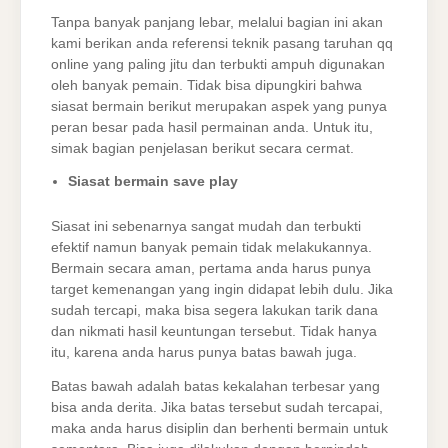
Tanpa banyak panjang lebar, melalui bagian ini akan
kami berikan anda referensi teknik pasang taruhan qq
online yang paling jitu dan terbukti ampuh digunakan
oleh banyak pemain. Tidak bisa dipungkiri bahwa
siasat bermain berikut merupakan aspek yang punya
peran besar pada hasil permainan anda. Untuk itu,
simak bagian penjelasan berikut secara cermat.
Siasat bermain save play
Siasat ini sebenarnya sangat mudah dan terbukti
efektif namun banyak pemain tidak melakukannya.
Bermain secara aman, pertama anda harus punya
target kemenangan yang ingin didapat lebih dulu. Jika
sudah tercapi, maka bisa segera lakukan tarik dana
dan nikmati hasil keuntungan tersebut. Tidak hanya
itu, karena anda harus punya batas bawah juga.
Batas bawah adalah batas kekalahan terbesar yang
bisa anda derita. Jika batas tersebut sudah tercapai,
maka anda harus disiplin dan berhenti bermain untuk