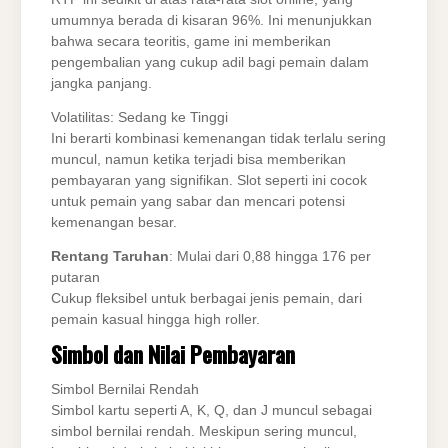
umumnya berada di kisaran 96%. Ini menunjukkan
bahwa secara teoritis, game ini memberikan
pengembalian yang cukup adil bagi pemain dalam
jangka panjang.
Volatilitas: Sedang ke Tinggi
Ini berarti kombinasi kemenangan tidak terlalu sering
muncul, namun ketika terjadi bisa memberikan
pembayaran yang signifikan. Slot seperti ini cocok
untuk pemain yang sabar dan mencari potensi
kemenangan besar.
Rentang Taruhan
: Mulai dari 0,88 hingga 176 per
putaran
Cukup fleksibel untuk berbagai jenis pemain, dari
pemain kasual hingga high roller.
Simbol dan Nilai Pembayaran
Simbol Bernilai Rendah
Simbol kartu seperti A, K, Q, dan J muncul sebagai
simbol bernilai rendah. Meskipun sering muncul,