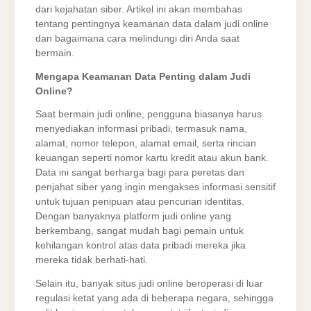
dari kejahatan siber. Artikel ini akan membahas
tentang pentingnya keamanan data dalam judi online
dan bagaimana cara melindungi diri Anda saat
bermain.
Mengapa Keamanan Data Penting dalam Judi
Online?
Saat bermain judi online, pengguna biasanya harus
menyediakan informasi pribadi, termasuk nama,
alamat, nomor telepon, alamat email, serta rincian
keuangan seperti nomor kartu kredit atau akun bank.
Data ini sangat berharga bagi para peretas dan
penjahat siber yang ingin mengakses informasi sensitif
untuk tujuan penipuan atau pencurian identitas.
Dengan banyaknya platform judi online yang
berkembang, sangat mudah bagi pemain untuk
kehilangan kontrol atas data pribadi mereka jika
mereka tidak berhati-hati.
Selain itu, banyak situs judi online beroperasi di luar
regulasi ketat yang ada di beberapa negara, sehingga