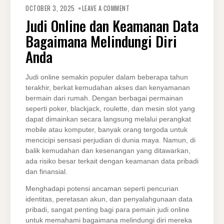
ON
JUDI
OCTOBER 3, 2025
LEAVE A COMMENT
ONLINE
DAN
Judi Online dan Keamanan Data
KEAMANAN
DATA
Bagaimana Melindungi Diri
BAGAIMANA
MELINDUNGI
DIRI
Anda
ANDA
Judi online semakin populer dalam beberapa tahun
terakhir, berkat kemudahan akses dan kenyamanan
bermain dari rumah. Dengan berbagai permainan
seperti poker, blackjack, roulette, dan mesin slot yang
dapat dimainkan secara langsung melalui perangkat
mobile atau komputer, banyak orang tergoda untuk
mencicipi sensasi perjudian di dunia maya. Namun, di
balik kemudahan dan kesenangan yang ditawarkan,
ada risiko besar terkait dengan keamanan data pribadi
dan finansial.
Menghadapi potensi ancaman seperti pencurian
identitas, peretasan akun, dan penyalahgunaan data
pribadi, sangat penting bagi para pemain judi online
untuk memahami bagaimana melindungi diri mereka