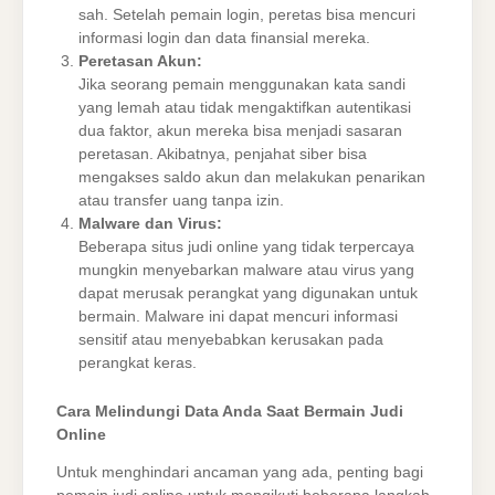
sah. Setelah pemain login, peretas bisa mencuri
informasi login dan data finansial mereka.
Peretasan Akun:
Jika seorang pemain menggunakan kata sandi
yang lemah atau tidak mengaktifkan autentikasi
dua faktor, akun mereka bisa menjadi sasaran
peretasan. Akibatnya, penjahat siber bisa
mengakses saldo akun dan melakukan penarikan
atau transfer uang tanpa izin.
Malware dan Virus:
Beberapa situs judi online yang tidak terpercaya
mungkin menyebarkan malware atau virus yang
dapat merusak perangkat yang digunakan untuk
bermain. Malware ini dapat mencuri informasi
sensitif atau menyebabkan kerusakan pada
perangkat keras.
Cara Melindungi Data Anda Saat Bermain Judi
Online
Untuk menghindari ancaman yang ada, penting bagi