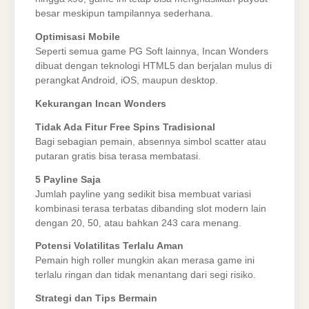
besar meskipun tampilannya sederhana.
Optimisasi Mobile
Seperti semua game PG Soft lainnya, Incan Wonders
dibuat dengan teknologi HTML5 dan berjalan mulus di
perangkat Android, iOS, maupun desktop.
Kekurangan Incan Wonders
Tidak Ada Fitur Free Spins Tradisional
Bagi sebagian pemain, absennya simbol scatter atau
putaran gratis bisa terasa membatasi.
5 Payline Saja
Jumlah payline yang sedikit bisa membuat variasi
kombinasi terasa terbatas dibanding slot modern lain
dengan 20, 50, atau bahkan 243 cara menang.
Potensi Volatilitas Terlalu Aman
Pemain high roller mungkin akan merasa game ini
terlalu ringan dan tidak menantang dari segi risiko.
Strategi dan Tips Bermain