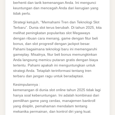
berhenti dan tarik kemenangan Anda. Ini mengunci
keuntungan dan mencegah Anda dari kerugian yang
tidak perlu.
Strategi ketujuh, “Memahami Tren dan Teknologi Slot
Terbaru”. Dunia slot terus berubah. Di tahun 2025, kita
melihat peningkatan popularitas slot Megaways
dengan ribuan cara menang, game dengan fitur beli
bonus, dan slot progresif dengan jackpot besar.
Pahami bagaimana teknologi baru ini memengaruhi
gameplay. Misalnya, fitur beli bonus memungkinkan
Anda langsung memicu putaran gratis dengan biaya
tertentu. Pahami apakah ini menguntungkan untuk
strategi Anda. Tetaplah terinformasi tentang tren
terbaru dan jangan ragu untuk beradaptasi.
Kesimpulannya :
kemenangan di dunia slot online tahun 2025 tidak lagi
hanya soal keberuntungan. Ini adalah kombinasi dari
pemilihan game yang cerdas, manajemen bankroll
yang disiplin, pemahaman mendalam tentang
mekanika permainan, dan kontrol diri yang kuat.