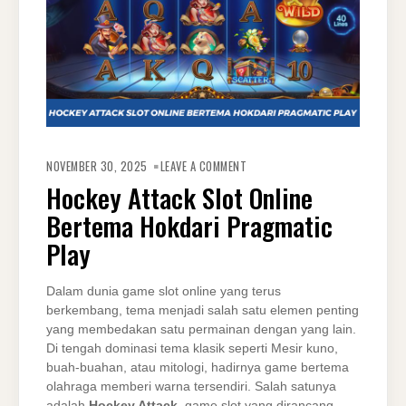
ON
HOCKEY
NOVEMBER 30, 2025
LEAVE A COMMENT
ATTACK
SLOT
Hockey Attack Slot Online
ONLINE
BERTEMA
Bertema Hokdari Pragmatic
HOKDARI
PRAGMATIC
PLAY
Play
Dalam dunia game slot online yang terus
berkembang, tema menjadi salah satu elemen penting
yang membedakan satu permainan dengan yang lain.
Di tengah dominasi tema klasik seperti Mesir kuno,
buah-buahan, atau mitologi, hadirnya game bertema
olahraga memberi warna tersendiri. Salah satunya
adalah
Hockey Attack
, game slot yang dirancang