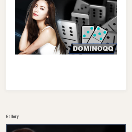
Gallery