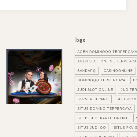
Tags
AGEN DOMINOQQ TERPERCAY
AGEN SLOT ONLINE TERPERCA
BANDARQ
CASINOONLINE
DOMINOQQ TERPERCAYA
D
JUDI SLOT ONLINE
JUDITE
SERVER JEPANG
SITUSDO
SITUS DOMINO TERPERCAYA
SITUS JUDI KARTU ONLINE
SITUS JUDI QQ
SITUS PKV 