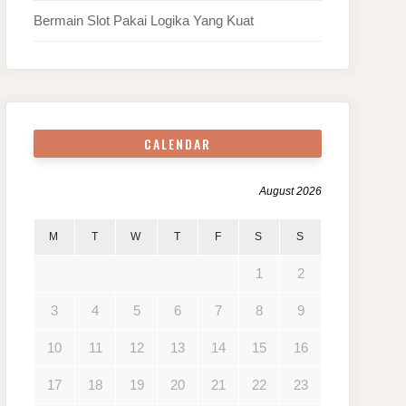
Bermain Slot Pakai Logika Yang Kuat
CALENDAR
August 2026
M
T
W
T
F
S
S
1
2
3
4
5
6
7
8
9
10
11
12
13
14
15
16
17
18
19
20
21
22
23