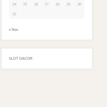
24
25
26
27
28
29
30
31
« Nov
SLOT GACOR