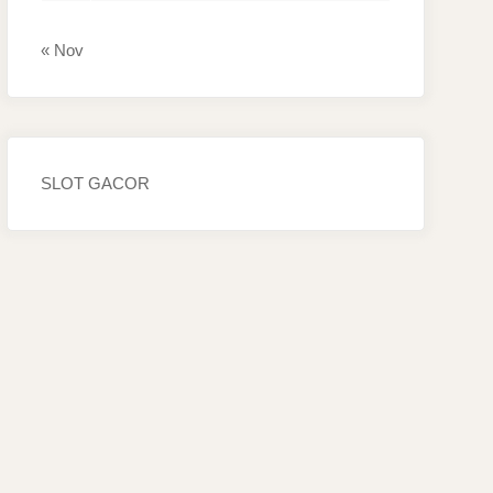
« Nov
SLOT GACOR