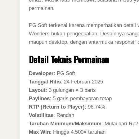
permainan.
PG Soft terkenal karena memperhatikan detail 
Wonders bukan pengecualian. Desainnya sanga
maupun desktop, dengan antarmuka responsif dan
Detail Teknis Permainan
Developer
: PG Soft
Tanggal Rilis
: 24 Februari 2025
Layout
: 3 gulungan × 3 baris
Paylines
: 5 garis pembayaran tetap
RTP (Return to Player)
: 96,74%
Volatilitas
: Rendah
Taruhan Minimum/Maksimum
: Mulai dari Rp
Max Win
: Hingga 4.500× taruhan