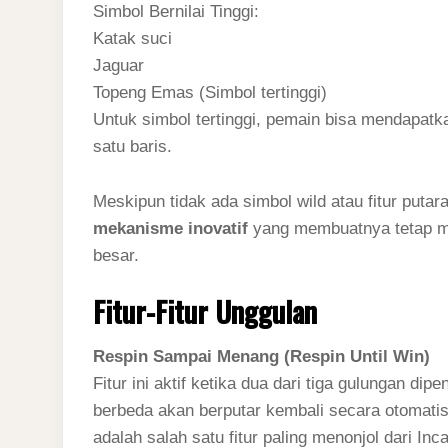
Simbol Bernilai Tinggi:
Katak suci
Jaguar
Topeng Emas (Simbol tertinggi)
Untuk simbol tertinggi, pemain bisa mendapatk
satu baris.
Meskipun tidak ada simbol wild atau fitur puta
mekanisme inovatif
yang membuatnya tetap m
besar.
Fitur-Fitur Unggulan
Respin Sampai Menang (Respin Until Win)
Fitur ini aktif ketika dua dari tiga gulungan d
berbeda akan berputar kembali secara otomati
adalah salah satu fitur paling menonjol dari 