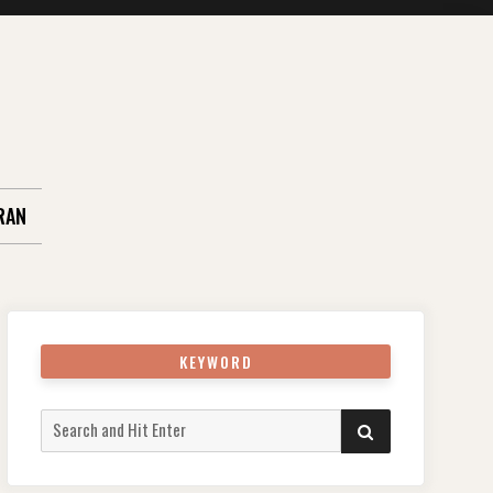
RAN
KEYWORD
Search
SEARCH
for: