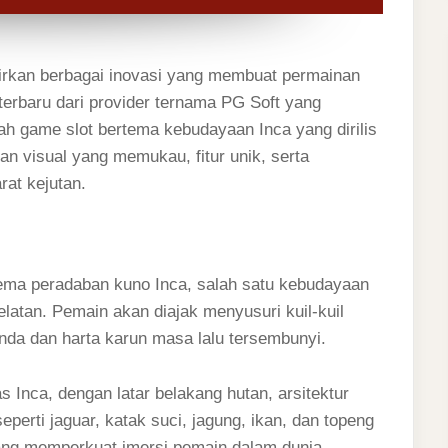
irkan berbagai inovasi yang membuat permainan
 terbaru dari provider ternama PG Soft yang
h game slot bertema kebudayaan Inca yang dirilis
an visual yang memukau, fitur unik, serta
at kejutan.
ema peradaban kuno Inca, salah satu kebudayaan
elatan. Pemain akan diajak menyusuri kuil-kuil
nda dan harta karun masa lalu tersembunyi.
 Inca, dengan latar belakang hutan, arsitektur
eperti jaguar, katak suci, jagung, ikan, dan topeng
ang memperkuat imersi pemain dalam dunia