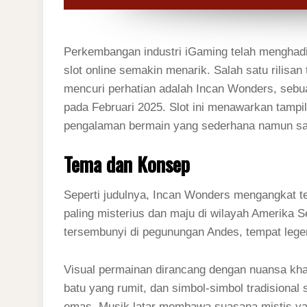
Perkembangan industri iGaming telah menghad
slot online semakin menarik. Salah satu rilisan
mencuri perhatian adalah Incan Wonders, sebua
pada Februari 2025. Slot ini menawarkan tampil
pengalaman bermain yang sederhana namun sar
Tema dan Konsep
Seperti judulnya, Incan Wonders mengangkat t
paling misterius dan maju di wilayah Amerika S
tersembunyi di pegunungan Andes, tempat lege
Visual permainan dirancang dengan nuansa khas
batu yang rumit, dan simbol-simbol tradisional s
emas. Musik latar membawa suasana mistis y