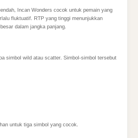
s rendah, Incan Wonders cocok untuk pemain yang
rlalu fluktuatif. RTP yang tinggi menunjukkan
besar dalam jangka panjang.
npa simbol wild atau scatter. Simbol-simbol tersebut
han untuk tiga simbol yang cocok.