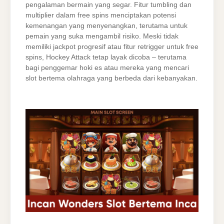
pengalaman bermain yang segar. Fitur tumbling dan
multiplier dalam free spins menciptakan potensi
kemenangan yang menyenangkan, terutama untuk
pemain yang suka mengambil risiko. Meski tidak
memiliki jackpot progresif atau fitur retrigger untuk free
spins, Hockey Attack tetap layak dicoba – terutama
bagi penggemar hoki es atau mereka yang mencari
slot bertema olahraga yang berbeda dari kebanyakan.