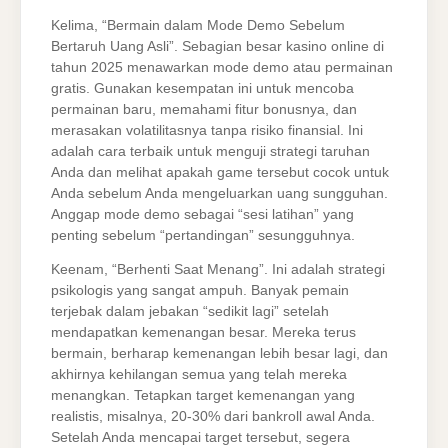
Kelima, “Bermain dalam Mode Demo Sebelum
Bertaruh Uang Asli”. Sebagian besar kasino online di
tahun 2025 menawarkan mode demo atau permainan
gratis. Gunakan kesempatan ini untuk mencoba
permainan baru, memahami fitur bonusnya, dan
merasakan volatilitasnya tanpa risiko finansial. Ini
adalah cara terbaik untuk menguji strategi taruhan
Anda dan melihat apakah game tersebut cocok untuk
Anda sebelum Anda mengeluarkan uang sungguhan.
Anggap mode demo sebagai “sesi latihan” yang
penting sebelum “pertandingan” sesungguhnya.
Keenam, “Berhenti Saat Menang”. Ini adalah strategi
psikologis yang sangat ampuh. Banyak pemain
terjebak dalam jebakan “sedikit lagi” setelah
mendapatkan kemenangan besar. Mereka terus
bermain, berharap kemenangan lebih besar lagi, dan
akhirnya kehilangan semua yang telah mereka
menangkan. Tetapkan target kemenangan yang
realistis, misalnya, 20-30% dari bankroll awal Anda.
Setelah Anda mencapai target tersebut, segera