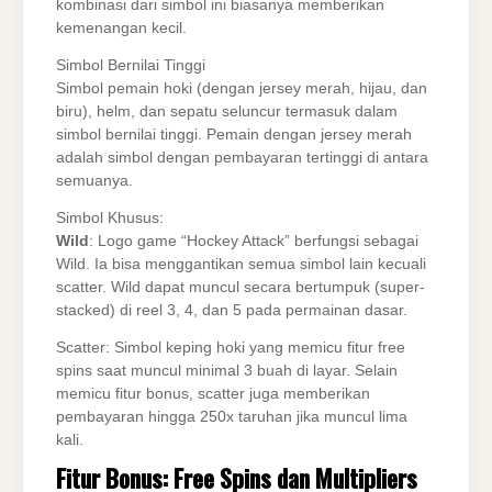
kombinasi dari simbol ini biasanya memberikan
kemenangan kecil.
Simbol Bernilai Tinggi
Simbol pemain hoki (dengan jersey merah, hijau, dan
biru), helm, dan sepatu seluncur termasuk dalam
simbol bernilai tinggi. Pemain dengan jersey merah
adalah simbol dengan pembayaran tertinggi di antara
semuanya.
Simbol Khusus:
Wild
: Logo game “Hockey Attack” berfungsi sebagai
Wild. Ia bisa menggantikan semua simbol lain kecuali
scatter. Wild dapat muncul secara bertumpuk (super-
stacked) di reel 3, 4, dan 5 pada permainan dasar.
Scatter: Simbol keping hoki yang memicu fitur free
spins saat muncul minimal 3 buah di layar. Selain
memicu fitur bonus, scatter juga memberikan
pembayaran hingga 250x taruhan jika muncul lima
kali.
Fitur Bonus: Free Spins dan Multipliers