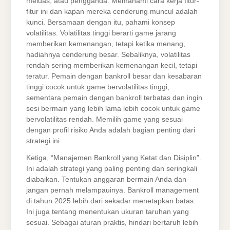
meluas, atau pengganda. Memahami cara kerja fitur-
fitur ini dan kapan mereka cenderung muncul adalah
kunci. Bersamaan dengan itu, pahami konsep
volatilitas. Volatilitas tinggi berarti game jarang
memberikan kemenangan, tetapi ketika menang,
hadiahnya cenderung besar. Sebaliknya, volatilitas
rendah sering memberikan kemenangan kecil, tetapi
teratur. Pemain dengan bankroll besar dan kesabaran
tinggi cocok untuk game bervolatilitas tinggi,
sementara pemain dengan bankroll terbatas dan ingin
sesi bermain yang lebih lama lebih cocok untuk game
bervolatilitas rendah. Memilih game yang sesuai
dengan profil risiko Anda adalah bagian penting dari
strategi ini.
Ketiga, “Manajemen Bankroll yang Ketat dan Disiplin”.
Ini adalah strategi yang paling penting dan seringkali
diabaikan. Tentukan anggaran bermain Anda dan
jangan pernah melampauinya. Bankroll management
di tahun 2025 lebih dari sekadar menetapkan batas.
Ini juga tentang menentukan ukuran taruhan yang
sesuai. Sebagai aturan praktis, hindari bertaruh lebih