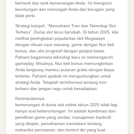
berhenti dan tarik kemenangan Anda. Ini mengunci
keuntungan dan mencegah Anda dari kerugian yang
tidak perlu.
Strategi ketujuh, “Memahami Tren dan Teknologi Slot
Terbaru”. Dunia slot terus berubah. Di tahun 2025, kita
melihat peningkatan popularitas slot Megaways
dengan ribuan cara menang, game dengan fitur beli
bonus, dan slot progresif dengan jackpot besar.
Pahami bagaimana teknologi baru ini memengaruhi
gameplay. Misalnya, fitur beli bonus memungkinkan
Anda langsung memicu putaran gratis dengan biaya
tertentu. Pahami apakah ini menguntungkan untuk
strategi Anda. Tetaplah terinformasi tentang tren
terbaru dan jangan ragu untuk beradaptasi.
Kesimpulannya :
kemenangan di dunia slot online tahun 2025 tidak lagi
hanya soal keberuntungan. Ini adalah kombinasi dari
pemilihan game yang cerdas, manajemen bankroll
yang disiplin, pemahaman mendalam tentang
mekanika permainan, dan kontrol diri yang kuat.