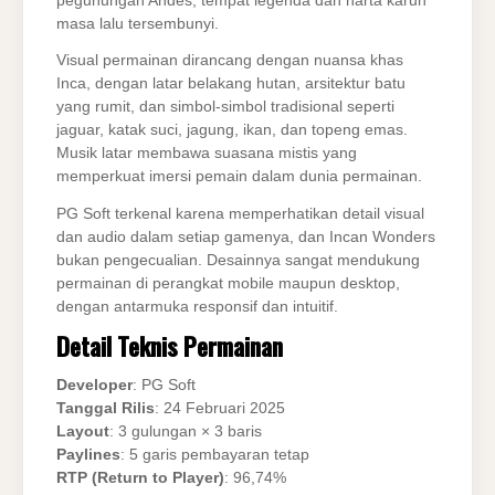
pegunungan Andes, tempat legenda dan harta karun
masa lalu tersembunyi.
Visual permainan dirancang dengan nuansa khas
Inca, dengan latar belakang hutan, arsitektur batu
yang rumit, dan simbol-simbol tradisional seperti
jaguar, katak suci, jagung, ikan, dan topeng emas.
Musik latar membawa suasana mistis yang
memperkuat imersi pemain dalam dunia permainan.
PG Soft terkenal karena memperhatikan detail visual
dan audio dalam setiap gamenya, dan Incan Wonders
bukan pengecualian. Desainnya sangat mendukung
permainan di perangkat mobile maupun desktop,
dengan antarmuka responsif dan intuitif.
Detail Teknis Permainan
Developer
: PG Soft
Tanggal Rilis
: 24 Februari 2025
Layout
: 3 gulungan × 3 baris
Paylines
: 5 garis pembayaran tetap
RTP (Return to Player)
: 96,74%