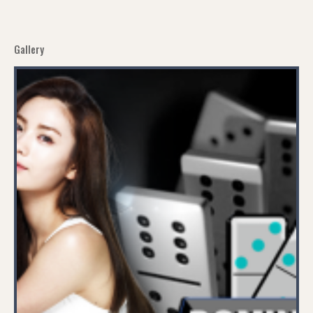
Gallery