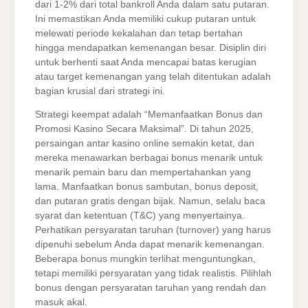
dari 1-2% dari total bankroll Anda dalam satu putaran.
Ini memastikan Anda memiliki cukup putaran untuk
melewati periode kekalahan dan tetap bertahan
hingga mendapatkan kemenangan besar. Disiplin diri
untuk berhenti saat Anda mencapai batas kerugian
atau target kemenangan yang telah ditentukan adalah
bagian krusial dari strategi ini.
Strategi keempat adalah “Memanfaatkan Bonus dan
Promosi Kasino Secara Maksimal”. Di tahun 2025,
persaingan antar kasino online semakin ketat, dan
mereka menawarkan berbagai bonus menarik untuk
menarik pemain baru dan mempertahankan yang
lama. Manfaatkan bonus sambutan, bonus deposit,
dan putaran gratis dengan bijak. Namun, selalu baca
syarat dan ketentuan (T&C) yang menyertainya.
Perhatikan persyaratan taruhan (turnover) yang harus
dipenuhi sebelum Anda dapat menarik kemenangan.
Beberapa bonus mungkin terlihat menguntungkan,
tetapi memiliki persyaratan yang tidak realistis. Pilihlah
bonus dengan persyaratan taruhan yang rendah dan
masuk akal.