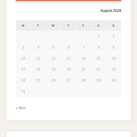
August 2026
M
T
W
T
F
S
S
1
2
3
4
5
6
7
8
9
10
11
12
13
14
15
16
17
18
19
20
21
22
23
24
25
26
27
28
29
30
31
« Nov