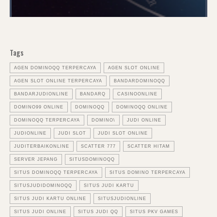
Tags
AGEN DOMINOQQ TERPERCAYA
AGEN SLOT ONLINE
AGEN SLOT ONLINE TERPERCAYA
BANDARDOMINOQQ
BANDARJUDIONLINE
BANDARQ
CASINOONLINE
DOMINO99 ONLINE
DOMINOQQ
DOMINOQQ ONLINE
DOMINOQQ TERPERCAYA
DOMINO\
JUDI ONLINE
JUDIONLINE
JUDI SLOT
JUDI SLOT ONLINE
JUDITERBAIKONLINE
SCATTER 777
SCATTER HITAM
SERVER JEPANG
SITUSDOMINOQQ
SITUS DOMINOQQ TERPERCAYA
SITUS DOMINO TERPERCAYA
SITUSJUDIDOMINOQQ
SITUS JUDI KARTU
SITUS JUDI KARTU ONLINE
SITUSJUDIONLINE
SITUS JUDI ONLINE
SITUS JUDI QQ
SITUS PKV GAMES