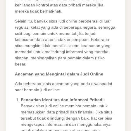
kehilangan kontrol atas data pribadi mereka jika
mereka tidak berhati-hati.
Selain itu, banyak situs judi online beroperasi di luar
regulasi ketat yang ada di beberapa negara, sehingga
sulit bagi pemain untuk menuntut jika terjadi
kebocoran data atau tindakan penipuan. Beberapa
situs mungkin tidak memiliki sistem keamanan yang
memadai untuk melindungi informasi yang mereka
simpan, meninggalkan para pemain dalam risiko
besar.
Ancaman yang Mengintai dalam Judi Online
Ada beberapa jenis ancaman yang perlu diwaspadai
saat bermain judi online:
Pencurian Identitas dan Informasi Pribadi:
Banyak situs judi online meminta pemain untuk
memasukkan data pribadi dan finansial. Jika situs
tersebut tidak dilindungi dengan baik, hacker bisa
mengekspos informasi ini dan menggunakannya
untuk melakukan penipuan atau pencurian