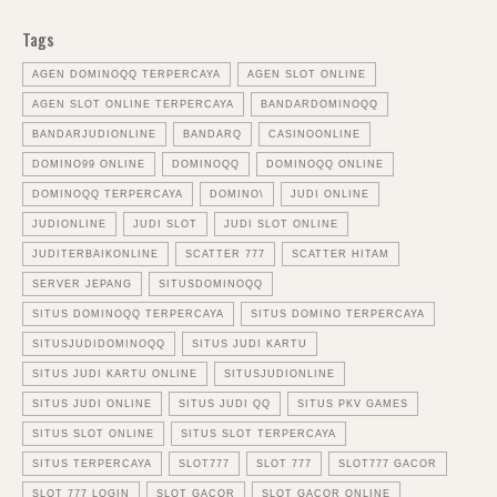
Tags
AGEN DOMINOQQ TERPERCAYA
AGEN SLOT ONLINE
AGEN SLOT ONLINE TERPERCAYA
BANDARDOMINOQQ
BANDARJUDIONLINE
BANDARQ
CASINOONLINE
DOMINO99 ONLINE
DOMINOQQ
DOMINOQQ ONLINE
DOMINOQQ TERPERCAYA
DOMINO\
JUDI ONLINE
JUDIONLINE
JUDI SLOT
JUDI SLOT ONLINE
JUDITERBAIKONLINE
SCATTER 777
SCATTER HITAM
SERVER JEPANG
SITUSDOMINOQQ
SITUS DOMINOQQ TERPERCAYA
SITUS DOMINO TERPERCAYA
SITUSJUDIDOMINOQQ
SITUS JUDI KARTU
SITUS JUDI KARTU ONLINE
SITUSJUDIONLINE
SITUS JUDI ONLINE
SITUS JUDI QQ
SITUS PKV GAMES
SITUS SLOT ONLINE
SITUS SLOT TERPERCAYA
SITUS TERPERCAYA
SLOT777
SLOT 777
SLOT777 GACOR
SLOT 777 LOGIN
SLOT GACOR
SLOT GACOR ONLINE