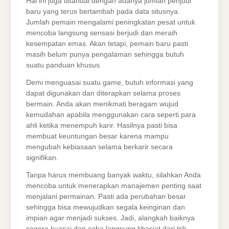
Hal ini juga ditandai dengan adanya jumlah penjudi
baru yang terus bertambah pada data situsnya.
Jumlah pemain mengalami peningkatan pesat untuk
mencoba langsung sensasi berjudi dan meraih
kesempatan emas. Akan tetapi, pemain baru pasti
masih belum punya pengalaman sehingga butuh
suatu panduan khusus.
Demi menguasai suatu game, butuh informasi yang
dapat digunakan dan diterapkan selama proses
bermain. Anda akan menikmati beragam wujud
kemudahan apabila menggunakan cara seperti para
ahli ketika menempuh karir. Hasilnya pasti bisa
membuat keuntungan besar karena mampu
mengubah kebiasaan selama berkarir secara
signifikan.
Tanpa harus membuang banyak waktu, silahkan Anda
mencoba untuk menerapkan manajemen penting saat
menjalani permainan. Pasti ada perubahan besar
sehingga bisa mewujudkan segala keinginan dan
impian agar menjadi sukses. Jadi, alangkah baiknya
segera kuasai dan coba langsung khasiat dari trik