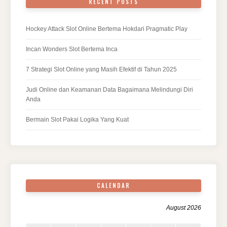
RECENT POSTS
Hockey Attack Slot Online Bertema Hokdari Pragmatic Play
Incan Wonders Slot Bertema Inca
7 Strategi Slot Online yang Masih Efektif di Tahun 2025
Judi Online dan Keamanan Data Bagaimana Melindungi Diri
Anda
Bermain Slot Pakai Logika Yang Kuat
CALENDAR
August 2026