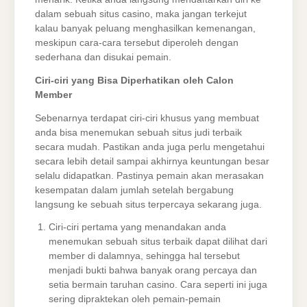
dalam sebuah situs casino, maka jangan terkejut
kalau banyak peluang menghasilkan kemenangan,
meskipun cara-cara tersebut diperoleh dengan
sederhana dan disukai pemain.
Ciri-ciri yang Bisa Diperhatikan oleh Calon
Member
Sebenarnya terdapat ciri-ciri khusus yang membuat
anda bisa menemukan sebuah situs judi terbaik
secara mudah. Pastikan anda juga perlu mengetahui
secara lebih detail sampai akhirnya keuntungan besar
selalu didapatkan. Pastinya pemain akan merasakan
kesempatan dalam jumlah setelah bergabung
langsung ke sebuah situs terpercaya sekarang juga.
Ciri-ciri pertama yang menandakan anda
menemukan sebuah situs terbaik dapat dilihat dari
member di dalamnya, sehingga hal tersebut
menjadi bukti bahwa banyak orang percaya dan
setia bermain taruhan casino. Cara seperti ini juga
sering dipraktekan oleh pemain-pemain