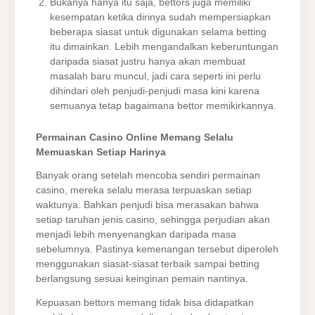
Bukanya hanya itu saja, bettors juga memiliki
kesempatan ketika dirinya sudah mempersiapkan
beberapa siasat untuk digunakan selama betting
itu dimainkan. Lebih mengandalkan keberuntungan
daripada siasat justru hanya akan membuat
masalah baru muncul, jadi cara seperti ini perlu
dihindari oleh penjudi-penjudi masa kini karena
semuanya tetap bagaimana bettor memikirkannya.
Permainan Casino Online Memang Selalu
Memuaskan Setiap Harinya
Banyak orang setelah mencoba sendiri permainan
casino, mereka selalu merasa terpuaskan setiap
waktunya. Bahkan penjudi bisa merasakan bahwa
setiap taruhan jenis casino, sehingga perjudian akan
menjadi lebih menyenangkan daripada masa
sebelumnya. Pastinya kemenangan tersebut diperoleh
menggunakan siasat-siasat terbaik sampai betting
berlangsung sesuai keinginan pemain nantinya.
Kepuasan bettors memang tidak bisa didapatkan