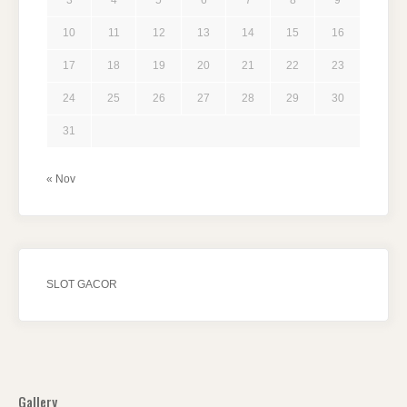
10
11
12
13
14
15
16
17
18
19
20
21
22
23
24
25
26
27
28
29
30
31
« Nov
SLOT GACOR
Gallery