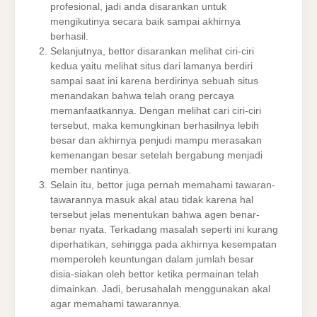
profesional, jadi anda disarankan untuk
mengikutinya secara baik sampai akhirnya
berhasil.
Selanjutnya, bettor disarankan melihat ciri-ciri
kedua yaitu melihat situs dari lamanya berdiri
sampai saat ini karena berdirinya sebuah situs
menandakan bahwa telah orang percaya
memanfaatkannya. Dengan melihat cari ciri-ciri
tersebut, maka kemungkinan berhasilnya lebih
besar dan akhirnya penjudi mampu merasakan
kemenangan besar setelah bergabung menjadi
member nantinya.
Selain itu, bettor juga pernah memahami tawaran-
tawarannya masuk akal atau tidak karena hal
tersebut jelas menentukan bahwa agen benar-
benar nyata. Terkadang masalah seperti ini kurang
diperhatikan, sehingga pada akhirnya kesempatan
memperoleh keuntungan dalam jumlah besar
disia-siakan oleh bettor ketika permainan telah
dimainkan. Jadi, berusahalah menggunakan akal
agar memahami tawarannya.