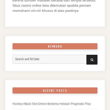
karena sumber masalah berasal dari tempat tersebut.
Situs casino online bisa ditemukan apabila pemain
memahami ciri-ciri khusus di atas pastinya.
KEYWORD
Search
SEARCH
for:
RECENT POSTS
Hockey Attack Slot Online Bertema Hokdari Pragmatic Play