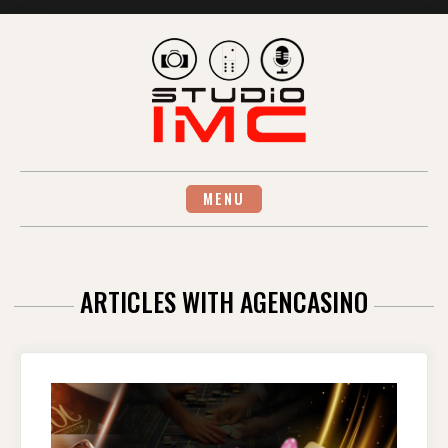
Skip
to
content
MENU
ARTICLES WITH AGENCASINO