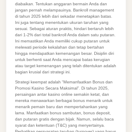
diabaikan. Tentukan anggaran bermain Anda dan
jangan pernah melampauinya. Bankroll management
di tahun 2025 lebih dari sekadar menetapkan batas.
Ini juga tentang menentukan ukuran taruhan yang
sesuai. Sebagai aturan praktis, hindari bertaruh lebih
dari 1-2% dari total bankroll Anda dalam satu putaran.
Ini memastikan Anda memiliki cukup putaran untuk
melewati periode kekalahan dan tetap bertahan
hingga mendapatkan kemenangan besar. Disiplin diri
untuk berhenti saat Anda mencapai batas kerugian
atau target kemenangan yang telah ditentukan adalah
bagian krusial dari strategi ini.
Strategi keempat adalah “Memanfaatkan Bonus dan
Promosi Kasino Secara Maksimal”. Di tahun 2025,
persaingan antar kasino online semakin ketat, dan
mereka menawarkan berbagai bonus menarik untuk
menarik pemain baru dan mempertahankan yang
lama. Manfaatkan bonus sambutan, bonus deposit,
dan putaran gratis dengan bijak. Namun, selalu baca
syarat dan ketentuan (T&C) yang menyertainya.
Perhatikan persyaratan taruhan (turnover) yang harus