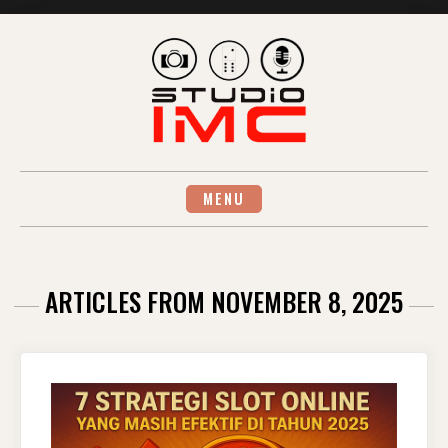
Skip
to
content
MENU
ARTICLES FROM NOVEMBER 8, 2025