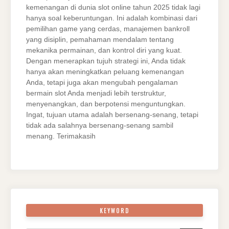
kemenangan di dunia slot online tahun 2025 tidak lagi
hanya soal keberuntungan. Ini adalah kombinasi dari
pemilihan game yang cerdas, manajemen bankroll
yang disiplin, pemahaman mendalam tentang
mekanika permainan, dan kontrol diri yang kuat.
Dengan menerapkan tujuh strategi ini, Anda tidak
hanya akan meningkatkan peluang kemenangan
Anda, tetapi juga akan mengubah pengalaman
bermain slot Anda menjadi lebih terstruktur,
menyenangkan, dan berpotensi menguntungkan.
Ingat, tujuan utama adalah bersenang-senang, tetapi
tidak ada salahnya bersenang-senang sambil
menang. Terimakasih
KEYWORD