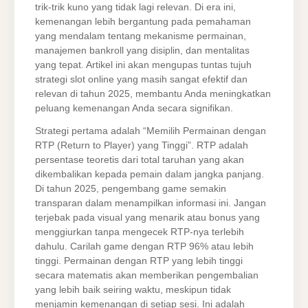
trik-trik kuno yang tidak lagi relevan. Di era ini,
kemenangan lebih bergantung pada pemahaman
yang mendalam tentang mekanisme permainan,
manajemen bankroll yang disiplin, dan mentalitas
yang tepat. Artikel ini akan mengupas tuntas tujuh
strategi slot online yang masih sangat efektif dan
relevan di tahun 2025, membantu Anda meningkatkan
peluang kemenangan Anda secara signifikan.
Strategi pertama adalah “Memilih Permainan dengan
RTP (Return to Player) yang Tinggi”. RTP adalah
persentase teoretis dari total taruhan yang akan
dikembalikan kepada pemain dalam jangka panjang.
Di tahun 2025, pengembang game semakin
transparan dalam menampilkan informasi ini. Jangan
terjebak pada visual yang menarik atau bonus yang
menggiurkan tanpa mengecek RTP-nya terlebih
dahulu. Carilah game dengan RTP 96% atau lebih
tinggi. Permainan dengan RTP yang lebih tinggi
secara matematis akan memberikan pengembalian
yang lebih baik seiring waktu, meskipun tidak
menjamin kemenangan di setiap sesi. Ini adalah