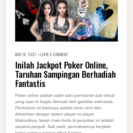
ON
INILAH
MAY 18, 2021
LEAVE A COMMENT
JACKPOT
POKER
Inilah Jackpot Poker Online,
ONLINE,
TARUHAN
Taruhan Sampingan Berhadiah
SAMPINGAN
BERHADIAH
FANTASTIS
Fantastis
Poker online adalah salah satu permainan judi virtual
yang saat ini begitu diminati oleh gambler indonesia.
Permainan ini basisnya adalah kartu remi dan
dimainkan dengan sistem player vs player.
Maksudnya, lawan main Anda di perjudian ini adalah
sesama penjudi. Jadi nanti, permainannya berjalan
tanpa campur tangan pihak bandar.