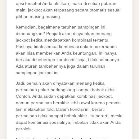
opsi tersebut Anda aktifkan, maka di setiap putaran
main, jackpot akan terpasang secara otomatis sesuai
pilihan masing-masing.
Kemudian, bagaimana taruhan sampingan ini
dimenangkan? Penjudi akan dinyatakan menang
jackpot ketika mendapatkan kombinasi tertentu.
Pastinya tidak semua kombinasi dalam pokerhands
akan bisa memberikan Anda keuntungan. Ini hanya
berlaku di beberapa kombinasi saja, tidak semuanya.
Ada aturan tambahannya juga dalam taruhan
sampingan jackpot ini.
Jadi, pemain akan dinyatakan menang ketika
permainan poker berlangsung sampai babak akhir.
Contoh, Anda sudah dapatkan kombinasi jackpot,
namun permainan berakhir lebih awal karena pemain
lain melakukan fold. Dalam kondisi ini, berarti
permainan tidak sampai babak akhir. Itu berarti, meski
dapat kombinasi spesialnya, imbalan tidak akan Anda
peroleh.