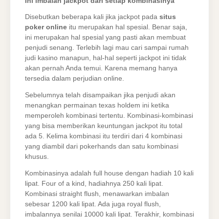
Ini imbalan jackpot dari setiap kombinasinya
Disebutkan beberapa kali jika jackpot pada
situs
poker online
itu merupakan hal spesial. Benar saja,
ini merupakan hal spesial yang pasti akan membuat
penjudi senang. Terlebih lagi mau cari sampai rumah
judi kasino manapun, hal-hal seperti jackpot ini tidak
akan pernah Anda temui. Karena memang hanya
tersedia dalam perjudian online.
Sebelumnya telah disampaikan jika penjudi akan
menangkan permainan texas holdem ini ketika
memperoleh kombinasi tertentu. Kombinasi-kombinasi
yang bisa memberikan keuntungan jackpot itu total
ada 5. Kelima kombinasi itu terdiri dari 4 kombinasi
yang diambil dari pokerhands dan satu kombinasi
khusus.
Kombinasinya adalah full house dengan hadiah 10 kali
lipat. Four of a kind, hadiahnya 250 kali lipat.
Kombinasi straight flush, menawarkan imbalan
sebesar 1200 kali lipat. Ada juga royal flush,
imbalannya senilai 10000 kali lipat. Terakhir, kombinasi