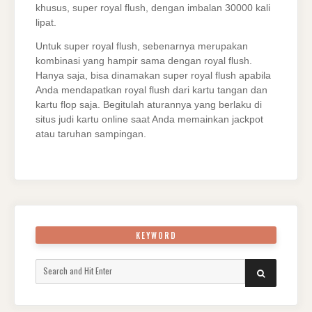
khusus, super royal flush, dengan imbalan 30000 kali
lipat.
Untuk super royal flush, sebenarnya merupakan
kombinasi yang hampir sama dengan royal flush.
Hanya saja, bisa dinamakan super royal flush apabila
Anda mendapatkan royal flush dari kartu tangan dan
kartu flop saja. Begitulah aturannya yang berlaku di
situs judi kartu online saat Anda memainkan jackpot
atau taruhan sampingan.
KEYWORD
Search
SEARCH
for: