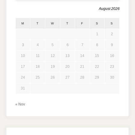
August 2026
M
T
W
T
F
S
S
1
2
3
4
5
6
7
8
9
10
11
12
13
14
15
16
17
18
19
20
21
22
23
24
25
26
27
28
29
30
31
« Nov