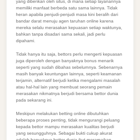
yang diberikan oleh situs, di mana setiap layanannya
memiliki manfaat berbeda satu sama lainnya. Tidak
heran apabila penjudi-penjudi masa kini beralih dari
bandar darat menuju agen taruhan online karena
mereka selalu merasakan kepuasan setiap waktunya,
bahkan tanpa disadari sama sekali, jadi perlu
dipahami.
Tidak hanya itu saja, bettors perlu mengerti kepuasan
juga diperoleh dengan banyaknya bonus menarik
seperti yang sudah dibahas sebelumnya. Sebenarnya
masih banyak keuntungan lainnya, seperti keamanan
terjamin, alternatif berjudi ketika mengalami masalah
atau hal-hal lain yang membuat seorang pemain
merasakan nikmatnya berjudi bersama bettor dunia
pada sekarang ini.
Meskipun melakukan betting online dibutuhkan
beberapa proses penting, tidak mengurangi peluang
kepada bettor mampu merasakan kualitas berjudi
yang sesungguhnya. Sebagai bukti cukup akurat
adalah banyaknya bettor dunia ikut meramaikan