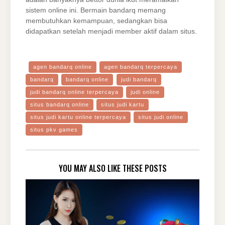
sistem online ini. Bermain bandarq memang
membutuhkan kemampuan, sedangkan bisa
didapatkan setelah menjadi member aktif dalam situs.
agen bandarq online
agen bandarq terpercaya
bandarq
bandarq online
judi bandarq
judi bandarq online terpercaya
judi online
situs bandarq online
situs judi kartu
situs judi kartu online terpercaya
situs judi online
situs pkv games
YOU MAY ALSO LIKE THESE POSTS