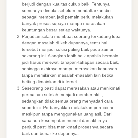
berjudi dengan kualitas cukup baik. Tentunya
semuanya dimulai sebelum mendaftarkan diri
sebagai member, jadi pemain perlu melakukan
banyak proses supaya mampu merasakan
keuntungan besar setiap waktunya.
Perjudian selalu membuat seorang terkadang lupa
dengan masalah di kehidupannya, tentu hal
tersebut menjadi solusi paling baik pada zaman
sekarang ini. Alangkah lebih baik apabila bermain
judi harus melewati tahapan-tahapan secara baik,
sehingga akhirnya mampu merasakan kepuasan
tanpa memikirkan masalah-masalah lain ketika
betting dimainkan di internet.
Seseorang pasti dapat merasakan atau menikmati
permainan setelah menjadi member aktif,
sedangkan tidak semua orang menyadari cara
seperti ini. Perbanyaklah melakukan permainan
meskipun tanpa menggunakan uang asli. Dari
sana ada kesempatan muncul dan akhirnya
penjudi pasti bisa menikmati prosesnya secara
baik dan benar ke depannya.