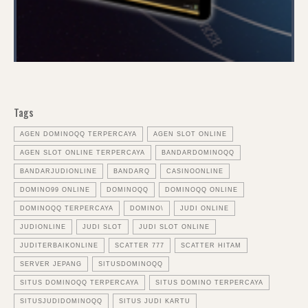
Tags
AGEN DOMINOQQ TERPERCAYA
AGEN SLOT ONLINE
AGEN SLOT ONLINE TERPERCAYA
BANDARDOMINOQQ
BANDARJUDIONLINE
BANDARQ
CASINOONLINE
DOMINO99 ONLINE
DOMINOQQ
DOMINOQQ ONLINE
DOMINOQQ TERPERCAYA
DOMINO\
JUDI ONLINE
JUDIONLINE
JUDI SLOT
JUDI SLOT ONLINE
JUDITERBAIKONLINE
SCATTER 777
SCATTER HITAM
SERVER JEPANG
SITUSDOMINOQQ
SITUS DOMINOQQ TERPERCAYA
SITUS DOMINO TERPERCAYA
SITUSJUDIDOMINOQQ
SITUS JUDI KARTU