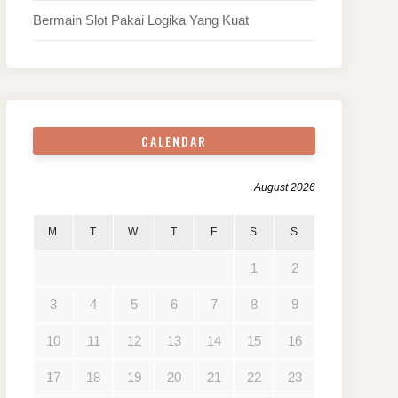
Bermain Slot Pakai Logika Yang Kuat
CALENDAR
August 2026
M
T
W
T
F
S
S
1
2
3
4
5
6
7
8
9
10
11
12
13
14
15
16
17
18
19
20
21
22
23