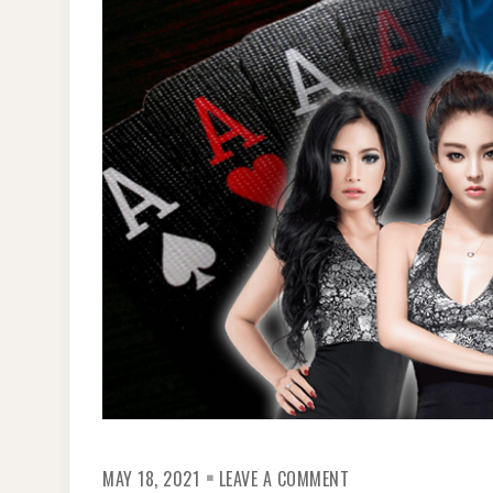
ON
MAY 18, 2021
LEAVE A COMMENT
INILAH