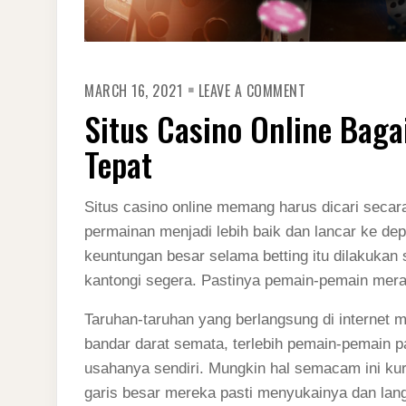
ON
MARCH 16, 2021
LEAVE A COMMENT
SITUS
CASINO
Situs Casino Online Bag
ONLINE
BAGAIMANA
MENCARINYA
Tepat
SECARA
TEPAT
Situs casino online memang harus dicari seca
permainan menjadi lebih baik dan lancar ke de
keuntungan besar selama betting itu dilakukan
kantongi segera. Pastinya pemain-pemain meras
Taruhan-taruhan yang berlangsung di internet
bandar darat semata, terlebih pemain-pemain 
usahanya sendiri. Mungkin hal semacam ini ku
garis besar mereka pasti menyukainya dan la