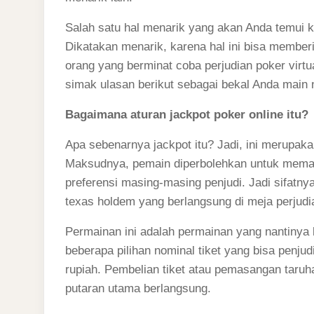
Salah satu hal menarik yang akan Anda temui ke
Dikatakan menarik, karena hal ini bisa member
orang yang berminat coba perjudian poker virtual
simak ulasan berikut sebagai bekal Anda main 
Bagaimana aturan jackpot poker online itu?
Apa sebenarnya jackpot itu? Jadi, ini merupak
Maksudnya, pemain diperbolehkan untuk memas
preferensi masing-masing penjudi. Jadi sifatn
texas holdem yang berlangsung di meja perjudi
Permainan ini adalah permainan yang nantinya b
beberapa pilihan nominal tiket yang bisa penjud
rupiah. Pembelian tiket atau pemasangan taruha
putaran utama berlangsung.