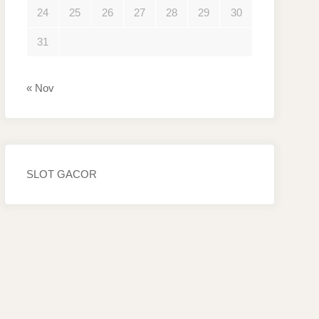
24
25
26
27
28
29
30
31
« Nov
SLOT GACOR