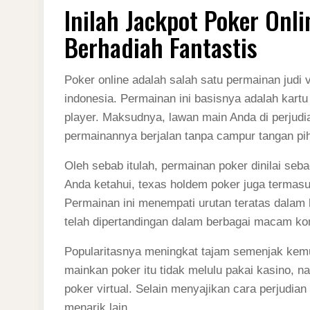
JACKPOT
Inilah Jackpot Poker Onl
POKER
ONLINE,
TARUHAN
Berhadiah Fantastis
SAMPINGAN
BERHADIAH
FANTASTIS
Poker online adalah salah satu permainan judi vi
indonesia. Permainan ini basisnya adalah kart
player. Maksudnya, lawan main Anda di perjudia
permainannya berjalan tanpa campur tangan pi
Oleh sebab itulah, permainan poker dinilai se
Anda ketahui, texas holdem poker juga termasuk 
Permainan ini menempati urutan teratas dalam 
telah dipertandingan dalam berbagai macam kom
Popularitasnya meningkat tajam semenjak kemun
mainkan poker itu tidak melulu pakai kasino, 
poker virtual. Selain menyajikan cara perjudian
menarik lain.