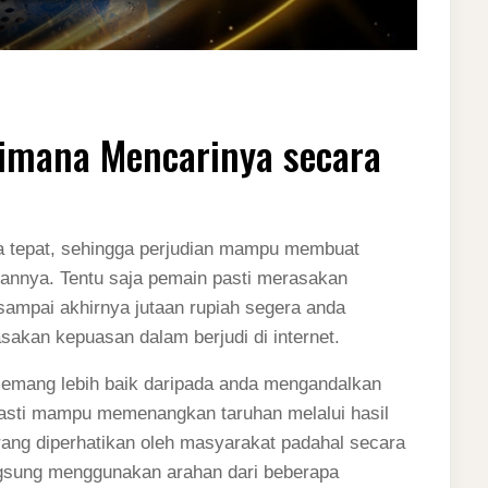
aimana Mencarinya secara
ra tepat, sehingga perjudian mampu membuat
pannya. Tentu saja pemain pasti merasakan
 sampai akhirnya jutaan rupiah segera anda
akan kepuasan dalam berjudi di internet.
 memang lebih baik daripada anda mengandalkan
pasti mampu memenangkan taruhan melalui hasil
rang diperhatikan oleh masyarakat padahal secara
ngsung menggunakan arahan dari beberapa