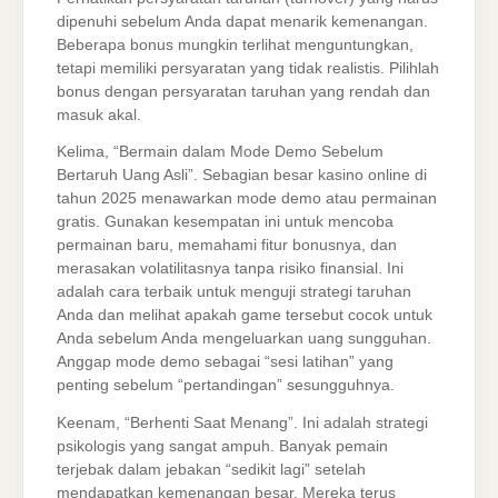
dipenuhi sebelum Anda dapat menarik kemenangan.
Beberapa bonus mungkin terlihat menguntungkan,
tetapi memiliki persyaratan yang tidak realistis. Pilihlah
bonus dengan persyaratan taruhan yang rendah dan
masuk akal.
Kelima, “Bermain dalam Mode Demo Sebelum
Bertaruh Uang Asli”. Sebagian besar kasino online di
tahun 2025 menawarkan mode demo atau permainan
gratis. Gunakan kesempatan ini untuk mencoba
permainan baru, memahami fitur bonusnya, dan
merasakan volatilitasnya tanpa risiko finansial. Ini
adalah cara terbaik untuk menguji strategi taruhan
Anda dan melihat apakah game tersebut cocok untuk
Anda sebelum Anda mengeluarkan uang sungguhan.
Anggap mode demo sebagai “sesi latihan” yang
penting sebelum “pertandingan” sesungguhnya.
Keenam, “Berhenti Saat Menang”. Ini adalah strategi
psikologis yang sangat ampuh. Banyak pemain
terjebak dalam jebakan “sedikit lagi” setelah
mendapatkan kemenangan besar. Mereka terus