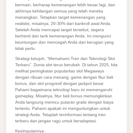
bermain, berharap kemenangan lebih besar lagi, dan
akhirnya kehilangan semua yang telah mereka
menangkan. Tetapkan target kemenangan yang
realistis, misalnya, 20-30% dari bankroll awal Anda.
Setelah Anda mencapai target tersebut, segera
berhenti dan tarik kemenangan Anda. Ini mengunci
keuntungan dan mencegah Anda dari kerugian yang
tidak perlu.
Strategi ketujuh, “Memahami Tren dan Teknologi Slot
Terbaru”. Dunia slot terus berubah. Di tahun 2025, kita
melihat peningkatan popularitas slot Megaways
dengan ribuan cara menang, game dengan fitur beli
bonus, dan slot progresif dengan jackpot besar.
Pahami bagaimana teknologi baru ini memengaruhi
gameplay. Misalnya, fitur beli bonus memungkinkan
Anda langsung memicu putaran gratis dengan biaya
tertentu. Pahami apakah ini menguntungkan untuk
strategi Anda. Tetaplah terinformasi tentang tren
terbaru dan jangan ragu untuk beradaptasi.
Kesimpulannya :