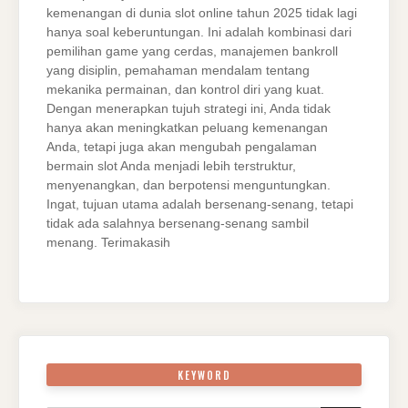
kemenangan di dunia slot online tahun 2025 tidak lagi
hanya soal keberuntungan. Ini adalah kombinasi dari
pemilihan game yang cerdas, manajemen bankroll
yang disiplin, pemahaman mendalam tentang
mekanika permainan, dan kontrol diri yang kuat.
Dengan menerapkan tujuh strategi ini, Anda tidak
hanya akan meningkatkan peluang kemenangan
Anda, tetapi juga akan mengubah pengalaman
bermain slot Anda menjadi lebih terstruktur,
menyenangkan, dan berpotensi menguntungkan.
Ingat, tujuan utama adalah bersenang-senang, tetapi
tidak ada salahnya bersenang-senang sambil
menang. Terimakasih
KEYWORD